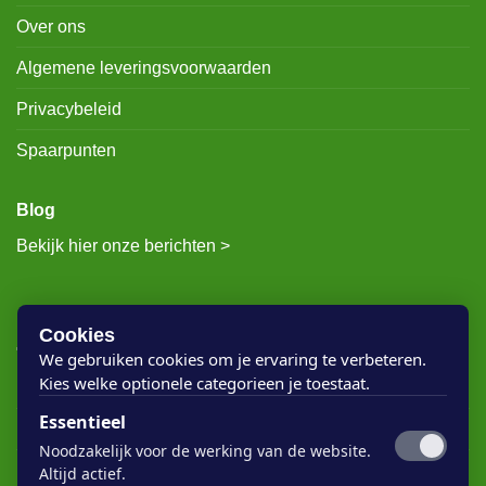
Over ons
Algemene leveringsvoorwaarden
Privacybeleid
Spaarpunten
Blog
Bekijk hier onze berichten >
RECENTE BERICHTEN
Cookies
We gebruiken cookies om je ervaring te verbeteren.
Kies welke optionele categorieen je toestaat.
Rigostep Skylt
Essentieel
Rubio Monocoat Oil Plus 2c
Noodzakelijk voor de werking van de website.
Houten vloer lak
Altijd actief.