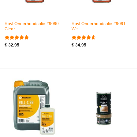
Royl Onderhoudsolie #9090
Royl Onderhoudsolie #9091
Clear
Wit
Gewaardeerd
Gewaardeerd
€
32,95
€
34,95
5
uit 5
4.5
uit 5