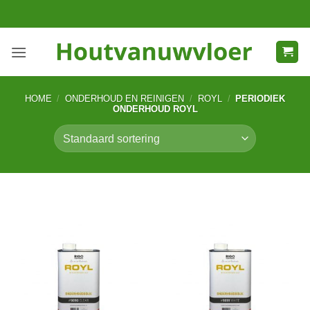
Ga
naar
inhoud
HOME
/
ONDERHOUD EN REINIGEN
/
ROYL
/
PERIODIEK
ONDERHOUD ROYL