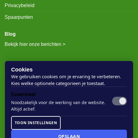
Privacybeleid
Spaarpunten
Blog
Bekijk hier onze berichten >
RECENTE BERICHTEN
Cookies
We gebruiken cookies om je ervaring te verbeteren.
Kies welke optionele categorieen je toestaat.
Rigostep Skylt
Essentieel
Rubio Monocoat Oil Plus 2c
Noodzakelijk voor de werking van de website.
Houten vloer lak
Altijd actief.
Floorservice Onderhoudsolie
TOON INSTELLINGEN
Rubio Monocoat Soap
OPSLAAN