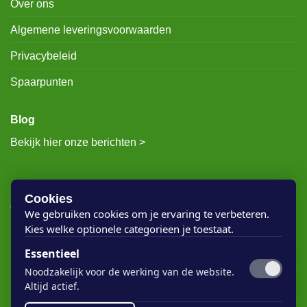
Over ons
Algemene leveringsvoorwaarden
Privacybeleid
Spaarpunten
Blog
Bekijk hier onze berichten >
RECENTE BERICHTEN
Cookies
We gebruiken cookies om je ervaring te verbeteren.
Kies welke optionele categorieen je toestaat.
Rigostep Skylt
Essentieel
Rubio Monocoat Oil Plus 2c
Noodzakelijk voor de werking van de website.
Houten vloer lak
Altijd actief.