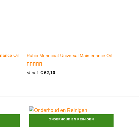
nance Oil
Rubio Monocoat Universal Maintenance Oil
Gewaardeerd
Vanaf:
€
62,10
4.67
uit 5
ONDERHOUD EN REINIGEN