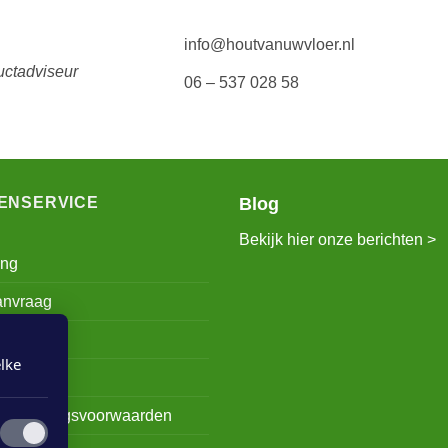
info@houtvanuwvloer.nl
uctadviseur
06 – 537 028 58
ENSERVICE
Blog
Bekijk hier onze berichten >
ing
anvraag
ount
lke
s
e leveringsvoorwaarden