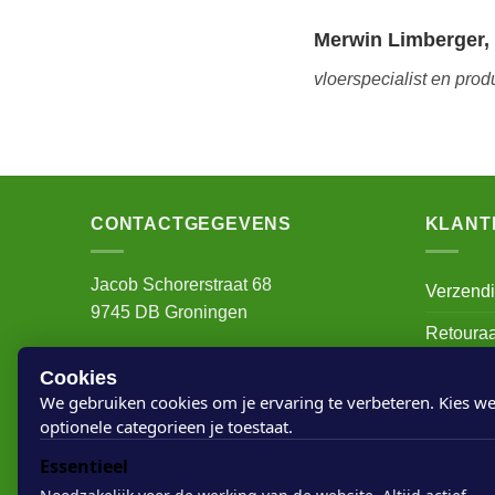
Merwin Limberger,
vloerspecialist en prod
CONTACTGEGEVENS
KLANT
Jacob Schorerstraat 68
Verzend
9745 DB Groningen
Retoura
info@houtvanuwvloer.nl
Mijn acc
Cookies
Contactpagina >
We gebruiken cookies om je ervaring te verbeteren. Kies we
Over on
optionele categorieen je toestaat.
Gemakkelijk betalen
Algemen
Essentieel