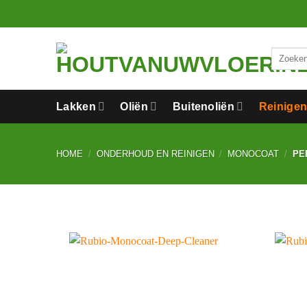
Ga
naar
inhoud
Zoeken
naar:
Lakken
Oliën
Buitenoliën
Reinige
HOME
/
ONDERHOUD EN REINIGEN
/
MONOCOAT
/
PE