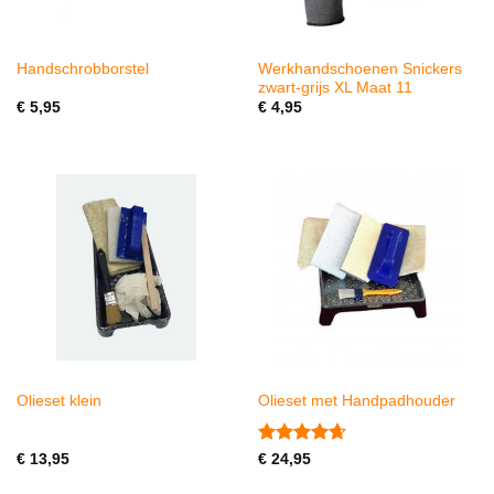
Werkhandschoenen Snickers
Handschrobborstel
zwart-grijs XL Maat 11
€
5,95
€
4,95
Olieset klein
Olieset met Handpadhouder
Gewaardeerd
€
13,95
€
24,95
4.64
uit 5