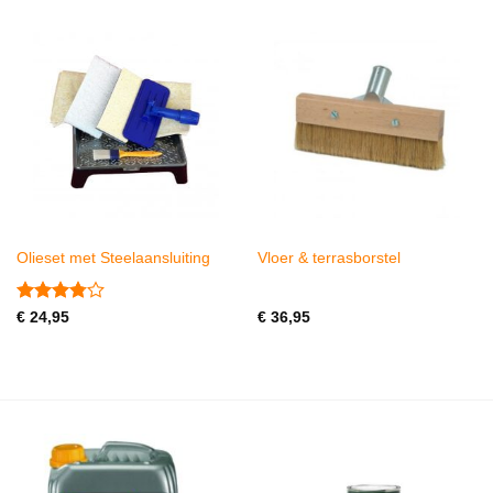
Olieset met Steelaansluiting
Vloer & terrasborstel
Gewaardeerd
€
24,95
€
36,95
3.8
uit 5