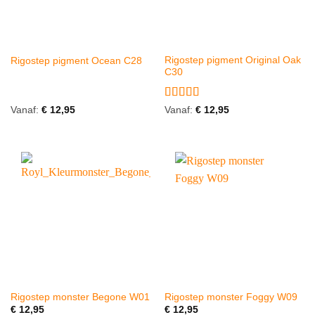
Rigostep pigment Original Oak
Rigostep pigment Ocean C28
C30
Gewaardeerd
Vanaf:
€
12,95
Vanaf:
€
12,95
5
uit 5
Rigostep monster Begone W01
Rigostep monster Foggy W09
€
12,95
€
12,95