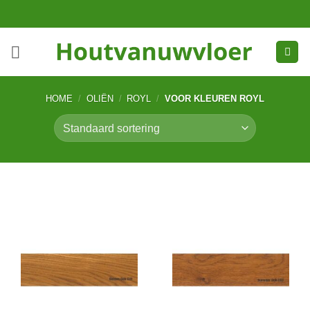
Ga
naar
inhoud
HOME
/
OLIËN
/
ROYL
/
VOOR KLEUREN ROYL