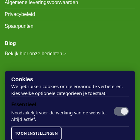
Algemene leveringsvoorwaarden
Privacybeleid
Spaarpunten
Blog
Bekijk hier onze berichten >
RECENTE BERICHTEN
Cookies
We gebruiken cookies om je ervaring te verbeteren.
Kies welke optionele categorieen je toestaat.
Rigostep Skylt
Essentieel
Rubio Monocoat Oil Plus 2c
Noodzakelijk voor de werking van de website.
Houten vloer lak
Altijd actief.
Floorservice Onderhoudsolie
TOON INSTELLINGEN