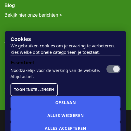
Blog
Bekijk hier onze berichten >
RECENTE BERICHTEN
Cookies
We gebruiken cookies om je ervaring te verbeteren.
Kies welke optionele categorieen je toestaat.
Rigostep Skylt
Essentieel
Rubio Monocoat Oil Plus 2c
Noodzakelijk voor de werking van de website.
Houten vloer lak
Altijd actief.
Floorservice Onderhoudsolie
TOON INSTELLINGEN
Rubio Monocoat Soap
OPSLAAN
ALLES WEIGEREN
COOKIE-INSTELLINGEN
ALLES ACCEPTEREN