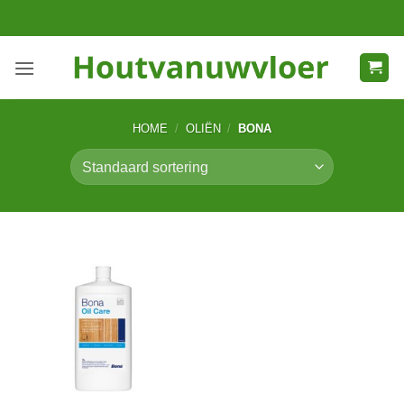
Ga
naar
inhoud
HOME
/
OLIËN
/
BONA