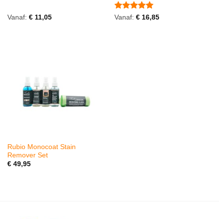
Gewaardeerd
Vanaf:
€
11,05
Vanaf:
€
16,85
5
uit 5
Rubio Monocoat Stain
Remover Set
€
49,95