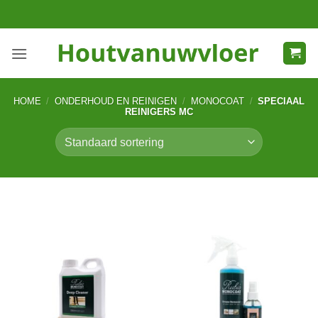
Ga
naar
inhoud
HOME
/
ONDERHOUD EN REINIGEN
/
MONOCOAT
/
SPECIAAL
REINIGERS MC