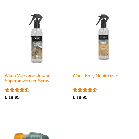
Woca Vlekverwijderaar
Woca Easy Neutralizer
Superontvlekker Spray
Gewaardeerd
Gewaardeerd
€
18,95
€
18,95
4.5
uit 5
4.43
uit 5