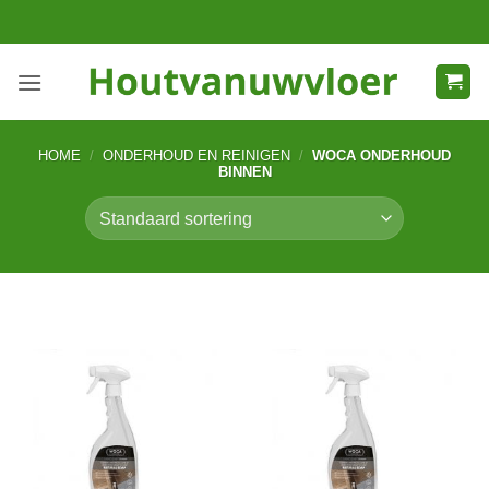
Ga
naar
inhoud
HOME
/
ONDERHOUD EN REINIGEN
/
WOCA ONDERHOUD
BINNEN