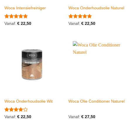
Woca Intensiefreiniger
Woca Onderhoudsolie Naturel
Gewaardeerd
Gewaardeerd
Vanaf:
€
22,50
Vanaf:
€
22,50
4.75
uit 5
5
uit 5
Woca Onderhoudsolie Wit
Woca Olie Conditioner Naturel
Gewaardeerd
Vanaf:
€
22,50
Vanaf:
€
27,50
4
uit 5