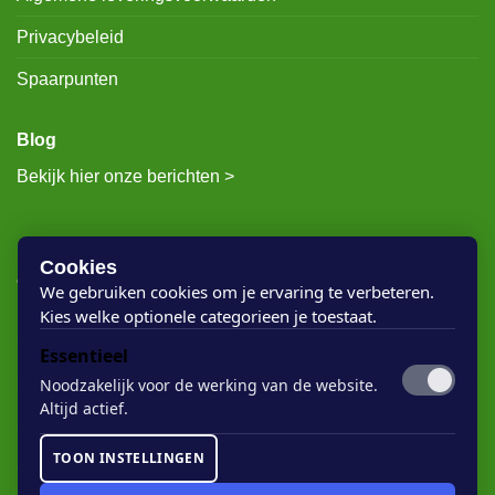
Privacybeleid
Spaarpunten
Blog
Bekijk hier onze berichten >
RECENTE BERICHTEN
Cookies
We gebruiken cookies om je ervaring te verbeteren.
Kies welke optionele categorieen je toestaat.
Rigostep Skylt
Essentieel
Rubio Monocoat Oil Plus 2c
Noodzakelijk voor de werking van de website.
Houten vloer lak
Altijd actief.
Floorservice Onderhoudsolie
TOON INSTELLINGEN
Rubio Monocoat Soap