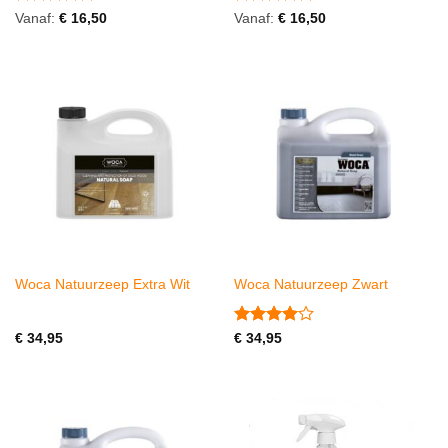
Gewaardeerd
Gewaardeerd
Vanaf:
€
16,50
Vanaf:
€
16,50
4.86
uit 5
5
uit 5
Woca Natuurzeep Extra Wit
Woca Natuurzeep Zwart
Gewaardeerd
€
34,95
€
34,95
4
uit 5