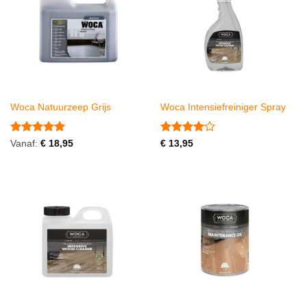
Woca Natuurzeep Grijs
Woca Intensiefreiniger Spray
Gewaardeerd
Gewaardeerd
Vanaf:
€
18,95
€
13,95
5
uit 5
4
uit 5