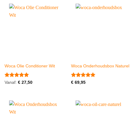
Woca Olie Conditioner Wit
Woca Onderhoudsbox Naturel
Gewaardeerd
Gewaardeerd
Vanaf:
€
27,50
€
69,95
5
uit 5
5
uit 5