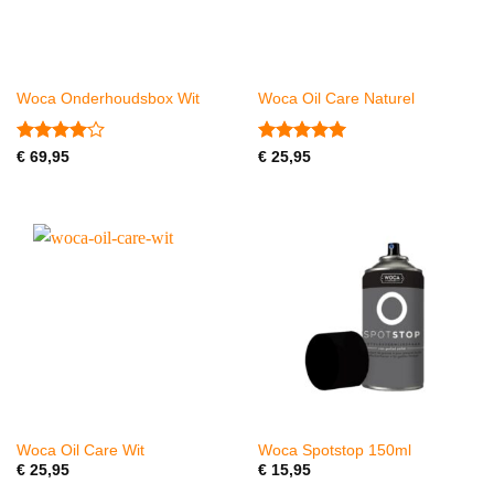
Woca Onderhoudsbox Wit
Woca Oil Care Naturel
Gewaardeerd
Gewaardeerd
€
69,95
€
25,95
4
uit 5
5
uit 5
Woca Oil Care Wit
Woca Spotstop 150ml
€
25,95
€
15,95