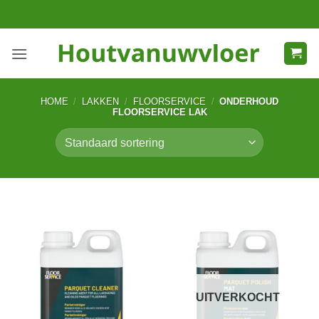
Ga
naar
inhoud
HOME
/
LAKKEN
/
FLOORSERVICE
/
ONDERHOUD
FLOORSERVICE LAK
UITVERKOCHT