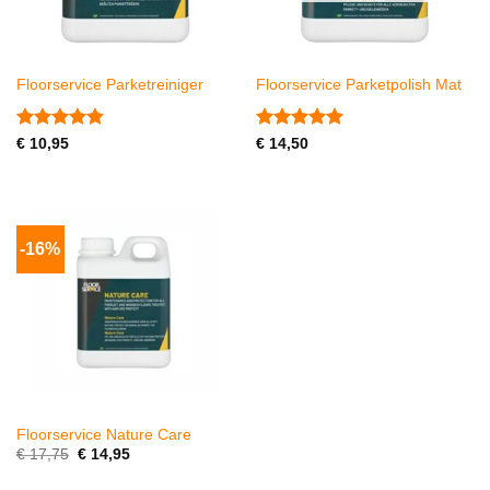
Floorservice Parketreiniger
Floorservice Parketpolish Mat
Gewaardeerd
Gewaardeerd
€
10,95
€
14,50
4.82
uit 5
5
uit 5
-16%
Floorservice Nature Care
Oorspronkelijke
Huidige
€
17,75
€
14,95
prijs
prijs
was:
is: