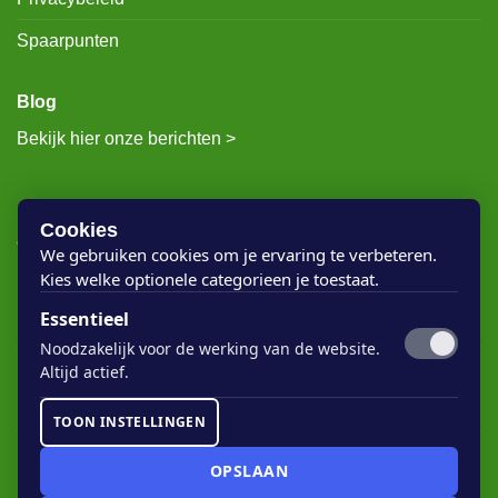
Spaarpunten
Blog
Bekijk hier onze berichten >
RECENTE BERICHTEN
Cookies
We gebruiken cookies om je ervaring te verbeteren.
Kies welke optionele categorieen je toestaat.
Rigostep Skylt
Essentieel
Rubio Monocoat Oil Plus 2c
Noodzakelijk voor de werking van de website.
Houten vloer lak
Altijd actief.
Floorservice Onderhoudsolie
TOON INSTELLINGEN
Rubio Monocoat Soap
OPSLAAN