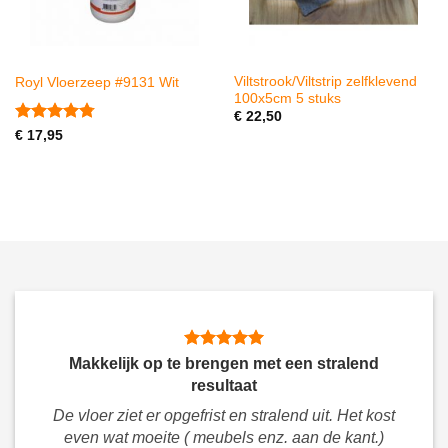
Viltstrook/Viltstrip zelfklevend
Royl Vloerzeep #9131 Wit
100x5cm 5 stuks
€
22,50
Gewaardeerd
€
17,95
4.75
uit 5
Makkelijk op te brengen met een stralend
resultaat
De vloer ziet er opgefrist en stralend uit. Het kost
even wat moeite ( meubels enz. aan de kant.)