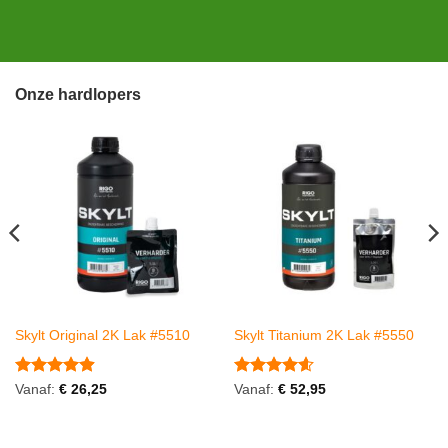
Onze hardlopers
Skylt Original 2K Lak #5510
Skylt Titanium 2K Lak #5550
Gewaardeerd
Gewaardeerd
Vanaf:
€
26,25
Vanaf:
€
52,95
4.89
uit 5
4.57
uit 5