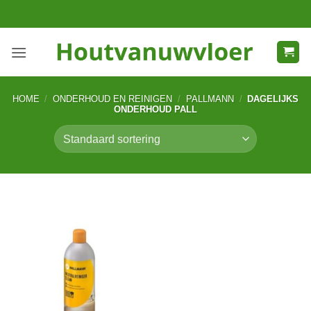
Ga
naar
inhoud
HOME
/
ONDERHOUD EN REINIGEN
/
PALLMANN
/
DAGELIJKS
ONDERHOUD PALL