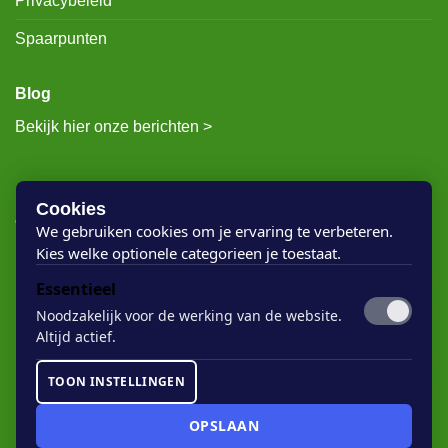
Privacybeleid
Spaarpunten
Blog
Bekijk hier onze berichten >
RECENTE BERICHTEN
Cookies
We gebruiken cookies om je ervaring te verbeteren.
Kies welke optionele categorieen je toestaat.
Rigostep Skylt
Essentieel
Rubio Monocoat Oil Plus 2c
Noodzakelijk voor de werking van de website.
Houten vloer lak
Altijd actief.
Floorservice Onderhoudsolie
TOON INSTELLINGEN
Rubio Monocoat Soap
OPSLAAN