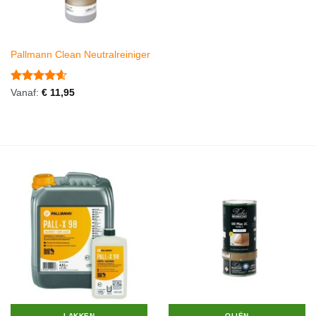
Pallmann Clean Neutralreiniger
Gewaardeerd
Vanaf:
€
11,95
4.6
uit 5
LAKKEN
OLIËN