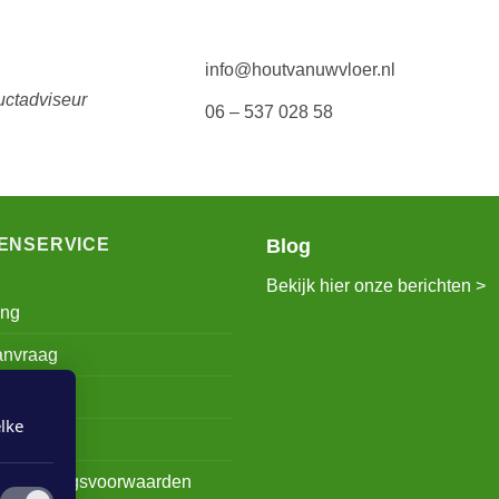
info@houtvanuwvloer.nl
uctadviseur
06 – 537 028 58
ENSERVICE
Blog
Bekijk hier onze berichten >
ing
anvraag
ount
lke
s
e leveringsvoorwaarden