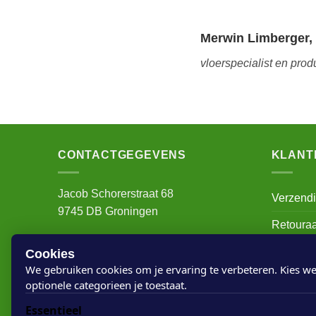
Merwin Limberger,
vloerspecialist en prod
CONTACTGEGEVENS
KLANT
Jacob Schorerstraat 68
Verzend
9745 DB Groningen
Retoura
info@houtvanuwvloer.nl
Mijn acc
Cookies
Contactpagina >
We gebruiken cookies om je ervaring te verbeteren. Kies we
Over on
optionele categorieen je toestaat.
Gemakkelijk betalen
Algemen
Essentieel