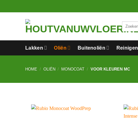
Ga
naar
inhoud
Zoeken
naar:
Lakken
Oliën
Buitenoliën
Reinige
HOME
/
OLIËN
/
MONOCOAT
/
VOOR KLEUREN MC