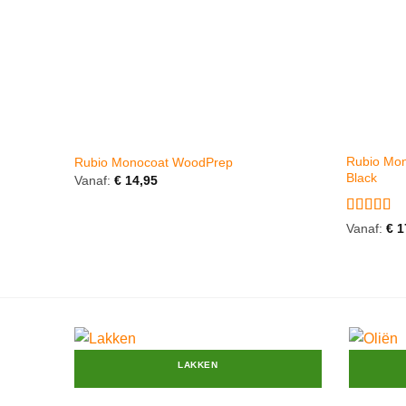
Rubio Mon
Rubio Monocoat WoodPrep
Black
Vanaf:
€
14,95
Gewaarde
Vanaf:
€
1
5
uit 5
LAKKEN