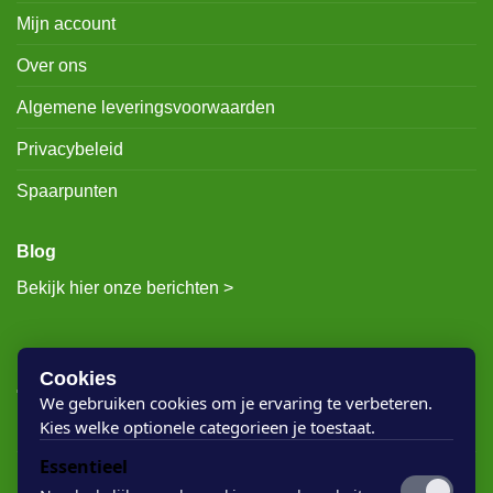
Mijn account
Over ons
Algemene leveringsvoorwaarden
Privacybeleid
Spaarpunten
Blog
Bekijk hier onze berichten >
RECENTE BERICHTEN
Cookies
We gebruiken cookies om je ervaring te verbeteren.
Kies welke optionele categorieen je toestaat.
Rigostep Skylt
Essentieel
Rubio Monocoat Oil Plus 2c