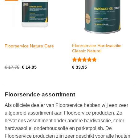
Floorservice Hardwasolie
Floorservice Nature Care
Classic Naturel
Gewaardeerd
Oorspronkelijke
Huidige
€
17,75
€
14,95
€
33,95
prijs
prijs
5
uit 5
was:
is:
€ 17,75.
€ 14,95.
Floorservice assortiment
Als officiële dealer van Floorservice hebben wij een zeer
uitgebreid assortiment aan Floorservice producten. Zo
bevat ons assortiment onder andere hardwasolie, color
hardwasolie, onderhoudsolie en parketpolish. De
Floorservice producten zijn zeer geschikt voor alle houten