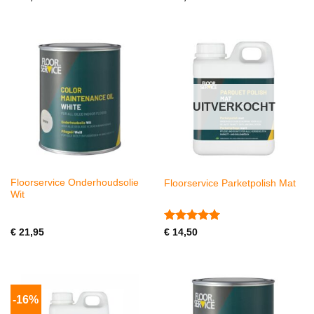
4.82
uit 5
4.93
uit 5
UITVERKOCHT
Floorservice Onderhoudsolie
Floorservice Parketpolish Mat
Wit
Gewaardeerd
€
21,95
€
14,50
5
uit 5
-16%