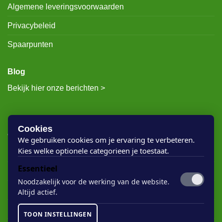
Algemene leveringsvoorwaarden
Privacybeleid
Spaarpunten
Blog
Bekijk hier onze berichten >
RECENTE BERICHTEN
Cookies
We gebruiken cookies om je ervaring te verbeteren.
Kies welke optionele categorieen je toestaat.
Rigostep Skylt
Essentieel
Rubio Monocoat Oil Plus 2c
Noodzakelijk voor de werking van de website.
Houten vloer lak
Altijd actief.
Floorservice Onderhoudsolie
TOON INSTELLINGEN