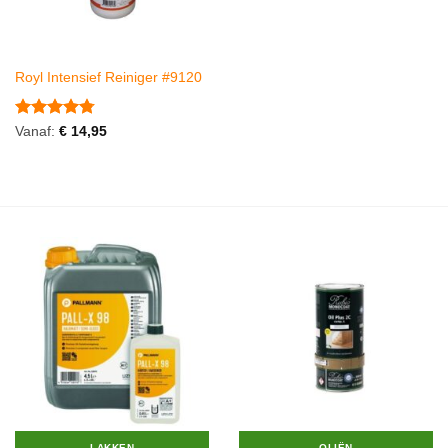
Royl Intensief Reiniger #9120
Gewaardeerd
Vanaf:
€
14,95
4.75
uit 5
LAKKEN
OLIËN