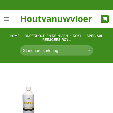
Ga
naar
inhoud
HOME
/
ONDERHOUD EN REINIGEN
/
ROYL
/
SPECIAAL
REINIGERS ROYL