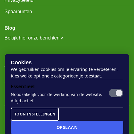
Privacybeleid
Spaarpunten
Blog
Bekijk hier onze berichten >
RECENTE BERICHTEN
Cookies
We gebruiken cookies om je ervaring te verbeteren.
Kies welke optionele categorieen je toestaat.
Rigostep Skylt
Essentieel
Rubio Monocoat Oil Plus 2c
Noodzakelijk voor de werking van de website.
Houten vloer lak
Altijd actief.
Floorservice Onderhoudsolie
TOON INSTELLINGEN
Rubio Monocoat Soap
OPSLAAN