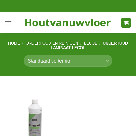
Ga
naar
inhoud
HOME
/
ONDERHOUD EN REINIGEN
/
LECOL
/
ONDERHOUD
LAMINAAT LECOL