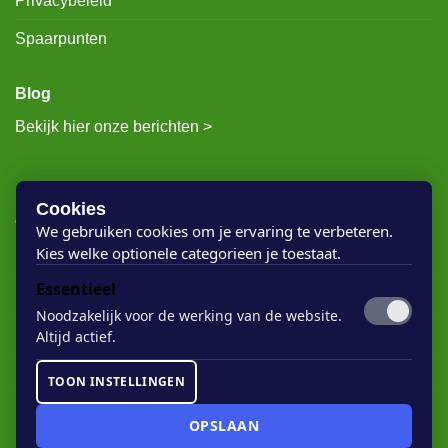
Privacybeleid
Spaarpunten
Blog
Bekijk hier onze berichten >
RECENTE BERICHTEN
Cookies
We gebruiken cookies om je ervaring te verbeteren.
Kies welke optionele categorieen je toestaat.
Rigostep Skylt
Essentieel
Rubio Monocoat Oil Plus 2c
Noodzakelijk voor de werking van de website.
Houten vloer lak
Altijd actief.
Floorservice Onderhoudsolie
TOON INSTELLINGEN
Rubio Monocoat Soap
OPSLAAN