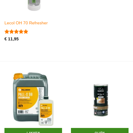
Lecol OH 70 Refresher
Gewaardeerd
€
11,95
5
uit 5
LAKKEN
OLIËN