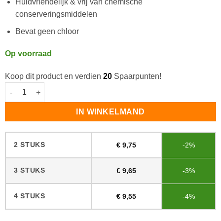
Huidvriendelijk & vrij van chemische
conserveringsmiddelen
Bevat geen chloor
Op voorraad
Koop dit product en verdien
20
Spaarpunten!
Blue Dolphin Eco Laminaatreiniger aantal
IN WINKELMAND
2 STUKS
€
9,75
-2%
3 STUKS
€
9,65
-3%
4 STUKS
€
9,55
-4%