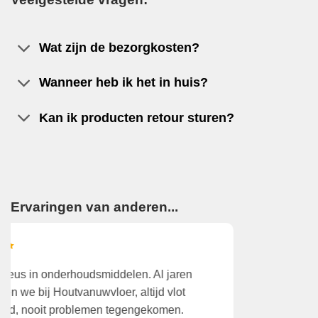
Wat zijn de bezorgkosten?
Wanneer heb ik het in huis?
Kan ik producten retour sturen?
Ervaringen van anderen...
Wegens tijdgebrek gekozen het aan huis te laten
K
leveren. Dat was verrassend snel en zeer correct!
v
Prima!