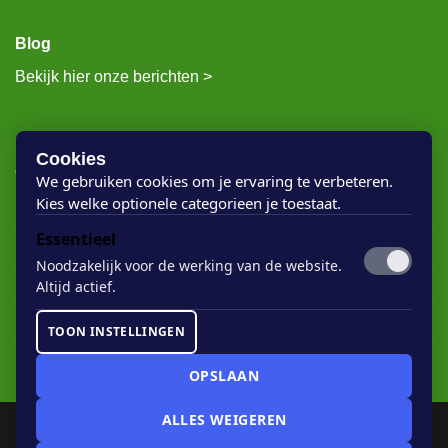
Blog
Bekijk hier onze berichten >
RECENTE BERICHTEN
Cookies
We gebruiken cookies om je ervaring te verbeteren.
Kies welke optionele categorieen je toestaat.
Rigostep Skylt
Essentieel
Rubio Monocoat Oil Plus 2c
Noodzakelijk voor de werking van de website.
Houten vloer lak
Altijd actief.
Floorservice Onderhoudsolie
TOON INSTELLINGEN
Rubio Monocoat Soap
OPSLAAN
ALLES WEIGEREN
COOKIE-INSTELLINGEN