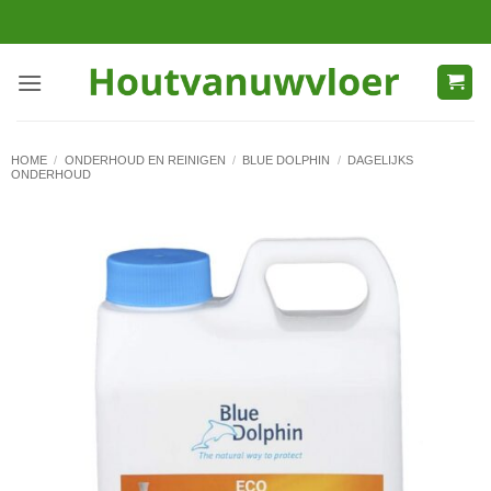
Ga
naar
inhoud
HOME
/
ONDERHOUD EN REINIGEN
/
BLUE DOLPHIN
/
DAGELIJKS
ONDERHOUD