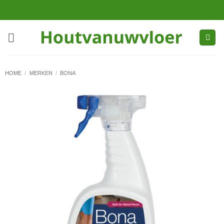
Ga
naar
inhoud
HOME
/
MERKEN
/
BONA