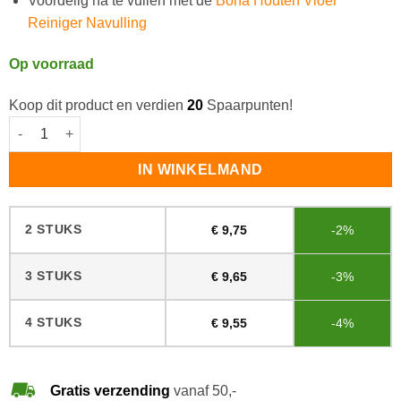
Voordelig na te vullen met de
Bona Houten Vloer
Reiniger Navulling
Op voorraad
Koop dit product en verdien
20
Spaarpunten!
Bona Houten Vloer Reiniger aantal
IN WINKELMAND
2 STUKS
€
9,75
-2%
3 STUKS
€
9,65
-3%
4 STUKS
€
9,55
-4%
Gratis verzending
vanaf 50,-