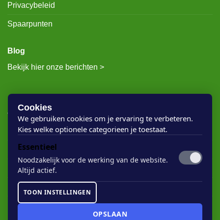
Privacybeleid
Spaarpunten
Blog
Bekijk hier onze berichten >
RECENTE BERICHTEN
Cookies
We gebruiken cookies om je ervaring te verbeteren.
Kies welke optionele categorieen je toestaat.
Rigostep Skylt
Essentieel
Rubio Monocoat Oil Plus 2c
Noodzakelijk voor de werking van de website.
Houten vloer lak
Altijd actief.
Floorservice Onderhoudsolie
TOON INSTELLINGEN
Rubio Monocoat Soap
OPSLAAN