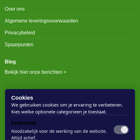
Over ons
Algemene leveringsvoorwaarden
Privacybeleid
Spaarpunten
Blog
Bekijk hier onze berichten >
RECENTE BERICHTEN
Cookies
We gebruiken cookies om je ervaring te verbeteren.
Kies welke optionele categorieen je toestaat.
Rigostep Skylt
Essentieel
Rubio Monocoat Oil Plus 2c
Noodzakelijk voor de werking van de website.
Houten vloer lak
Altijd actief.