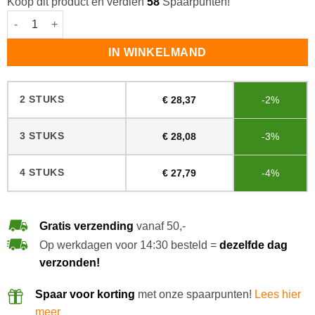
Koop dit product en verdien
58
Spaarpunten!
Lecol OH 23 Soap Wit aantal
IN WINKELMAND
2 STUKS
€
28,37
-2%
3 STUKS
€
28,08
-3%
4 STUKS
€
27,79
-4%
Gratis verzending
vanaf 50,-
Op werkdagen voor 14:30 besteld =
dezelfde dag
verzonden!
Spaar voor korting
met onze spaarpunten!
Lees hier
meer