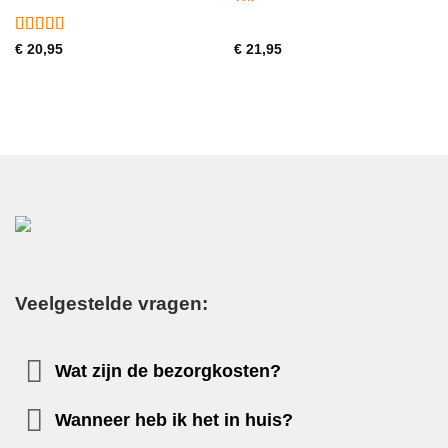
Gewaardeerd
€
20,95
€
21,95
5
uit 5
Veelgestelde vragen:
Wat zijn de bezorgkosten?
Wanneer heb ik het in huis?