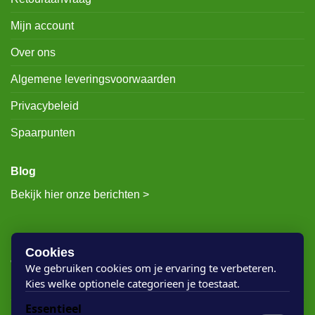
Mijn account
Over ons
Algemene leveringsvoorwaarden
Privacybeleid
Spaarpunten
Blog
Bekijk hier onze berichten >
RECENTE BERICHTEN
Cookies
We gebruiken cookies om je ervaring te verbeteren.
Kies welke optionele categorieen je toestaat.
Rigostep Skylt
Essentieel
Rubio Monocoat Oil Plus 2c