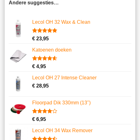
Andere suggesties…
Lecol OH 32 Wax & Clean
Gewaardeerd
1
€
23,95
5.00
op 5
gebaseerd
Katoenen doeken
op
klantbeoordeling
Gewaardeerd
13
€
4,95
4.62
op 5
gebaseerd
Lecol OH 27 Intense Cleaner
op
klantbeoordelingen
€
28,95
Floorpad Dik 330mm (13")
Gewaardeerd
1
€
6,95
4.00
op
5
Lecol OH 34 Wax Remover
gebaseerd
op