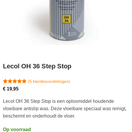
Lecol OH 36 Step Stop
(
5
klantbeoordelingen)
Gewaardeerd
5
€
19,95
4.8
op 5
gebaseerd
Lecol OH 36 Step Stop is een oplosmiddel houdende
op
klantbeoordelingen
vloeibare antislip was. Deze vloeibare speciaal was reinigt,
beschermt en onderhoudt de vloer.
Op voorraad