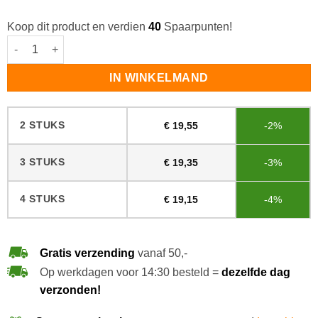
Koop dit product en verdien
40
Spaarpunten!
Lecol OH 36 Step Stop aantal
IN WINKELMAND
2 STUKS
€
19,55
-2%
3 STUKS
€
19,35
-3%
4 STUKS
€
19,15
-4%
Gratis verzending
vanaf 50,-
Op werkdagen voor 14:30 besteld =
dezelfde dag
verzonden!