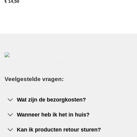
Gewaardeerd
€
14,50
5
uit 5
Veelgestelde vragen:
Wat zijn de bezorgkosten?
Wanneer heb ik het in huis?
Kan ik producten retour sturen?