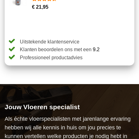
klantbeoordeling
Gewaardeerd
2
€
21,95
4.50
op 5
gebaseerd
op
klantbeoordelingen
Uitstekende klantenservice
Klanten beoordelen ons met een
9.2
Professioneel productadvies
Jouw Vloeren specialist
Als échte vloerspecialisten met jarenlange ervaring
hebben wij alle kennis in huis om jou precies te
kunnen vertellen welke producten je nodig hebt in