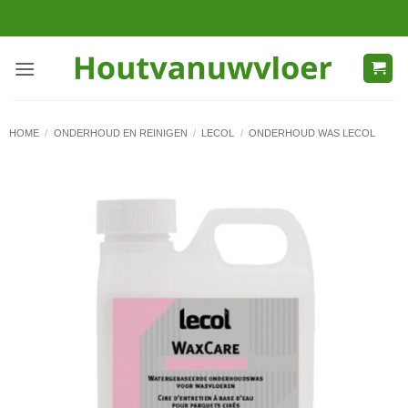
Ga
naar
inhoud
HOME
/
ONDERHOUD EN REINIGEN
/
LECOL
/
ONDERHOUD WAS LECOL