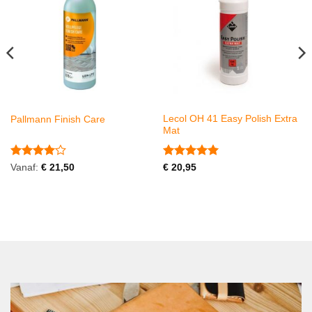
Lecol OH 41 Easy Polish Extra
Pallmann Finish Care
Mat
Gewaardeerd
Gewaardeerd
Vanaf:
€
21,50
€
20,95
4
uit 5
5
uit 5