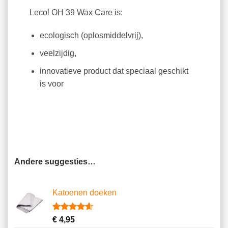
Lecol OH 39 Wax Care is:
ecologisch (oplosmiddelvrij),
veelzijdig,
innovatieve product dat speciaal geschikt
is voor
Andere suggesties…
Katoenen doeken
Gewaardeerd
13
€
4,95
4.62
op 5