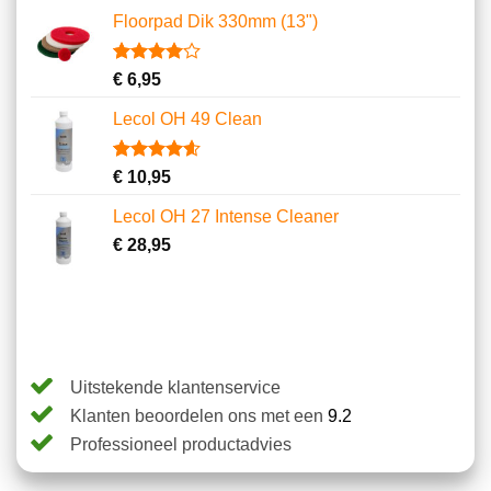
gebaseerd
Floorpad Dik 330mm (13")
op
klantbeoordelingen
Gewaardeerd
1
€
6,95
4.00
op
5
Lecol OH 49 Clean
gebaseerd
op
klantbeoordeling
Gewaardeerd
15
€
10,95
4.60
op 5
gebaseerd
Lecol OH 27 Intense Cleaner
op
klantbeoordelingen
€
28,95
Uitstekende klantenservice
Klanten beoordelen ons met een
9.2
Professioneel productadvies