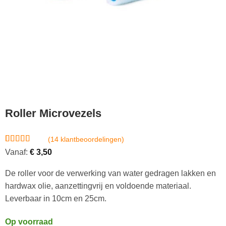
Roller Microvezels
(
14
klantbeoordelingen)
Gewaardeerd
14
Vanaf:
€
3,50
4.64
op 5
gebaseerd
De roller voor de verwerking van water gedragen lakken en
op
klantbeoordelingen
hardwax olie, aanzettingvrij en voldoende materiaal.
Leverbaar in 10cm en 25cm.
Op voorraad