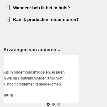
Wanneer heb ik het in huis?
Kan ik producten retour sturen?
Ervaringen van anderen...
Wegens tijdgebrek gekozen het aan huis te laten
K
leveren. Dat was verrassend snel en zeer correct!
v
Prima!
A
Theo, de Wilp