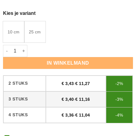
Kies je variant
10 cm
25 cm
Roller Microvezels aantal
IN WINKELMAND
2 STUKS
€
3,43
-
€
11,27
-2%
3 STUKS
€
3,40
-
€
11,16
-3%
4 STUKS
€
3,36
-
€
11,04
-4%