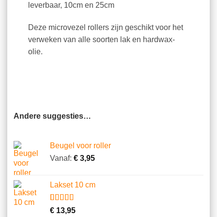
leverbaar, 10cm en 25cm
Deze microvezel rollers zijn geschikt voor het
verweken van alle soorten lak en hardwax-
olie.
Andere suggesties…
Beugel voor roller
Vanaf:
€
3,95
Lakset 10 cm
Gewaardeerd
5
€
13,95
5.00
op 5