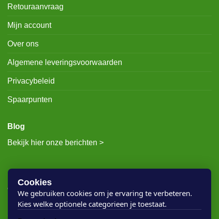
Retouraanvraag
Mijn account
Over ons
Algemene leveringsvoorwaarden
Privacybeleid
Spaarpunten
Blog
Bekijk hier onze berichten >
RECENTE BERICHTEN
Cookies
We gebruiken cookies om je ervaring te verbeteren.
Kies welke optionele categorieen je toestaat.
Rigostep Skylt