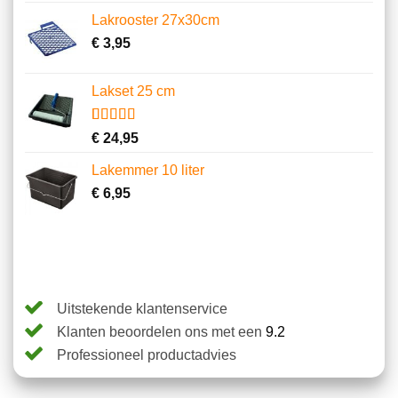
gebaseerd
Lakrooster 27x30cm
op
klantbeoordelingen
€
3,95
Lakset 25 cm
Gewaardeerd
2
€
24,95
4.50
op 5
gebaseerd
Lakemmer 10 liter
op
klantbeoordelingen
€
6,95
Uitstekende klantenservice
Klanten beoordelen ons met een
9.2
Professioneel productadvies