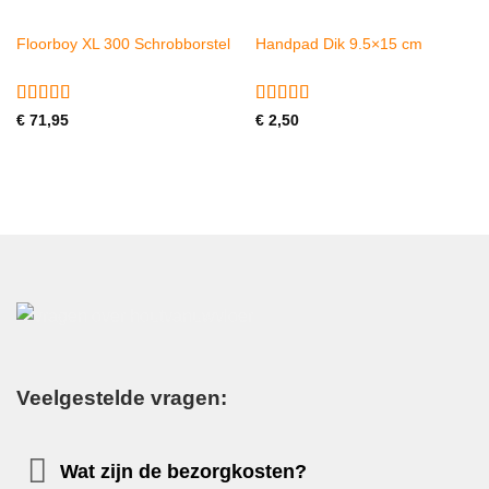
Floorboy XL 300 Schrobborstel
Handpad Dik 9.5×15 cm
Gewaardeerd
Gewaardeerd
€
71,95
€
2,50
5
uit 5
4
uit 5
Veelgestelde vragen:
Wat zijn de bezorgkosten?