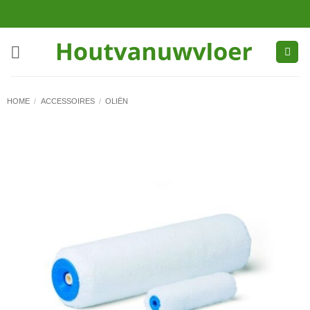
Ga
naar
inhoud
HOME
/
ACCESSOIRES
/
OLIËN