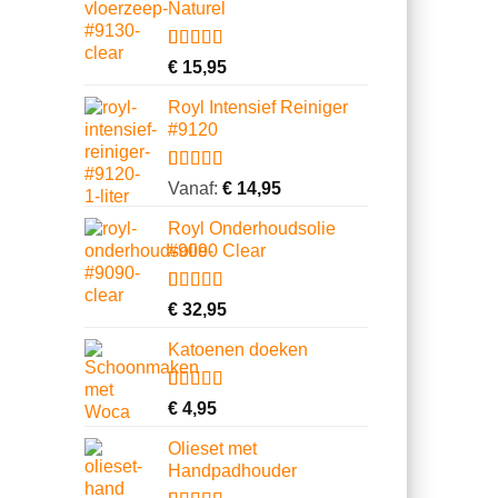
Naturel
klantbeoordeling
Gewaardeerd
33
€
15,95
4.82
op 5
gebaseerd
Royl Intensief Reiniger
op
#9120
klantbeoordelingen
Gewaardeerd
4
Vanaf:
€
14,95
4.75
op 5
gebaseerd
Royl Onderhoudsolie
op
#9090 Clear
klantbeoordelingen
Gewaardeerd
5
€
32,95
5.00
op 5
gebaseerd
Katoenen doeken
op
klantbeoordelingen
Gewaardeerd
13
€
4,95
4.62
op 5
gebaseerd
Olieset met
op
Handpadhouder
klantbeoordelingen