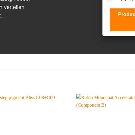
n vertellen
Produc
e.