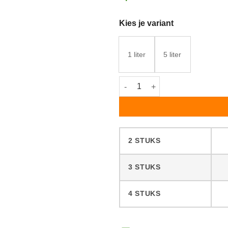
Kies je variant
1 liter
5 liter
Royl Oil 2K #4560 Clear aantal
2 STUKS
3 STUKS
4 STUKS