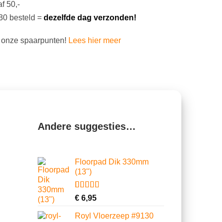
f 50,-
30 besteld =
dezelfde dag verzonden!
 onze spaarpunten!
Lees hier meer
Andere suggesties…
Floorpad Dik 330mm
(13")
Gewaardeerd
1
€
6,95
4.00
op 5
gebaseerd
Royl Vloerzeep #9130
op