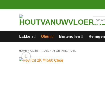
Ga
naar
inhoud
Zoeken
naar:
Lakken
Oliën
Buitenoliën
Reinige
HOME
/
OLIËN
/
ROYL
/
AFWERKING ROYL