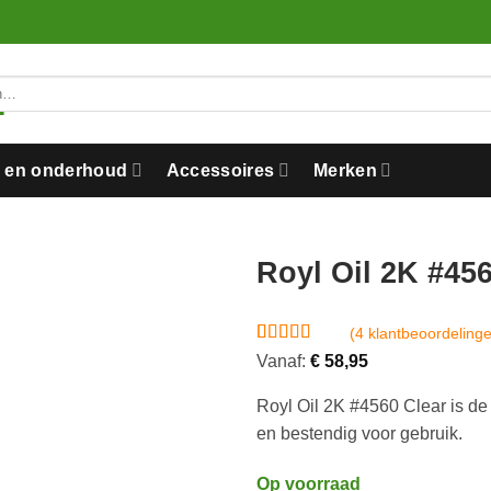
n en onderhoud
Accessoires
Merken
Royl Oil 2K #45
(
4
klantbeoordeling
Gewaardeerd
4
Vanaf:
€
58,95
5
op 5
gebaseerd
Royl Oil 2K #4560 Clear is de 
op
klantbeoordelingen
en bestendig voor gebruik.
Op voorraad