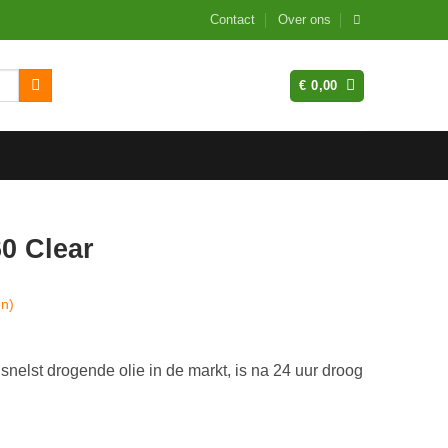
Contact
Over ons
€
0,00
60 Clear
en)
snelst drogende olie in de markt, is na 24 uur droog