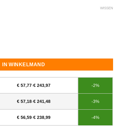
WISSEN
IN WINKELMAND
€
57,77
-
€
243,97
-2%
€
57,18
-
€
241,48
-3%
€
56,59
-
€
238,99
-4%