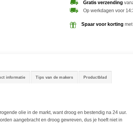
Gratis verzending
vana
Op werkdagen voor 14:
Spaar voor korting
met
ct informatie
Tips van de makers
Productblad
ogende olie in de markt, want droog en bestendig na 24 uur.
worden aangebracht en droog gewreven, dus je hoeft niet in