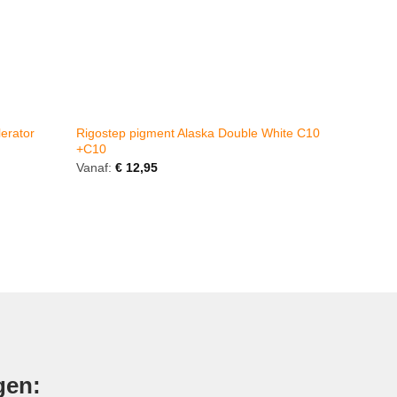
erator
Rigostep pigment Alaska Double White C10
Royl Oil 
+C10
Vanaf:
€
12,95
Gewaarde
€
66,95
5
uit 5
gen: