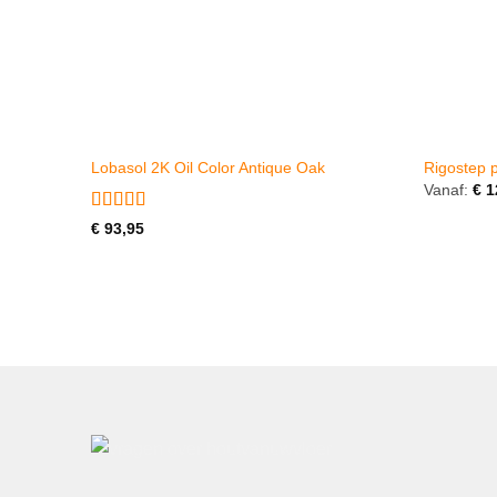
Lobasol 2K Oil Color Antique Oak
Rigostep 
Vanaf:
€
1
Gewaardeerd
€
93,95
5
uit 5