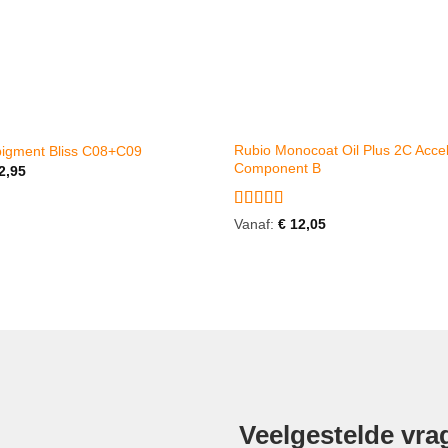
Rubio Monocoat Oil Plus 2C Accel
pigment Bliss C08+C09
Component B
2,95
Gewaardeerd
Vanaf:
€
12,05
5
uit 5
Veelgestelde vra