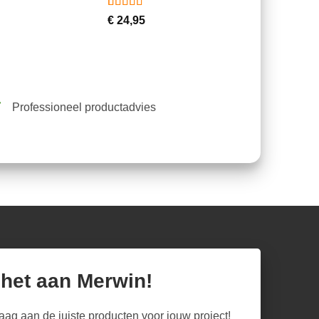
Gewaardeerd
11
€
24,95
4.64
op 5
gebaseerd
op
klantbeoordelingen
Professioneel productadvies
 het aan Merwin!
raag aan de juiste producten voor jouw project!