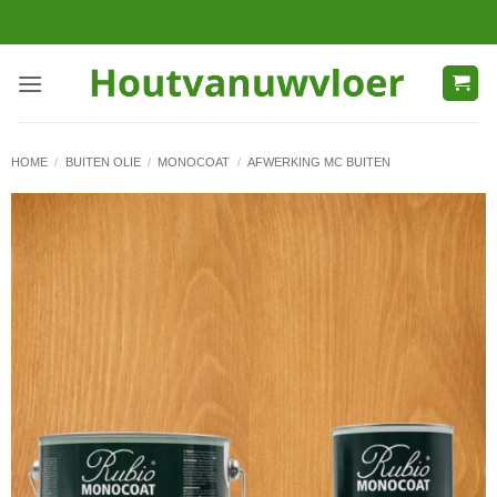
Ga
naar
inhoud
HOME
/
BUITEN OLIE
/
MONOCOAT
/
AFWERKING MC BUITEN