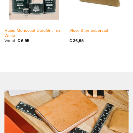
Rubio Monocoat DuroGrit Tuz
Vloer & terrasborstel
White
Vanaf:
€
6,95
€
36,95