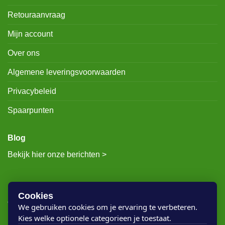
Retouraanvraag
Mijn account
Over ons
Algemene leveringsvoorwaarden
Privacybeleid
Spaarpunten
Blog
Bekijk hier onze berichten >
RECENTE BERICHTEN
Cookies
We gebruiken cookies om je ervaring te verbeteren.
Kies welke optionele categorieen je toestaat.
Rigostep Skylt