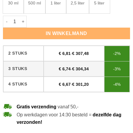
30 ml
500 ml
1 liter
2,5 liter
5 liter
Rubio Monocoat DuroGrit Grassland Beige aantal
IN WINKELMAND
2 STUKS
€
6,81
-
€
307,48
-2%
3 STUKS
€
6,74
-
€
304,34
-3%
4 STUKS
€
6,67
-
€
301,20
-4%
Gratis verzending
vanaf 50,-
Op werkdagen voor 14:30 besteld =
dezelfde dag
verzonden!