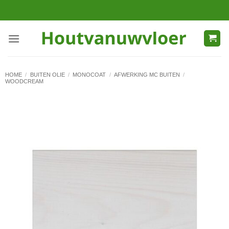
Ga
naar
inhoud
HOME
/
BUITEN OLIE
/
MONOCOAT
/
AFWERKING MC BUITEN
/
WOODCREAM