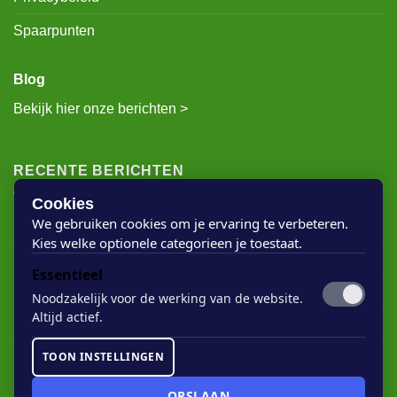
Privacybeleid
Spaarpunten
Blog
Bekijk hier onze berichten >
RECENTE BERICHTEN
Cookies
We gebruiken cookies om je ervaring te verbeteren.
Kies welke optionele categorieen je toestaat.
Rigostep Skylt
Essentieel
Rubio Monocoat Oil Plus 2c
Noodzakelijk voor de werking van de website.
Houten vloer lak
Altijd actief.
Floorservice Onderhoudsolie
TOON INSTELLINGEN
Rubio Monocoat Soap
OPSLAAN