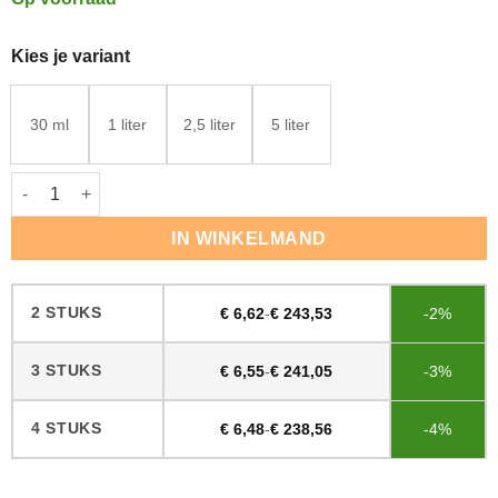
Kies je variant
30 ml
1 liter
2,5 liter
5 liter
Rubio Monocoat WoodCream Snow White aantal
IN WINKELMAND
2 STUKS
€
6,62
-
€
243,53
-2%
3 STUKS
€
6,55
-
€
241,05
-3%
4 STUKS
€
6,48
-
€
238,56
-4%