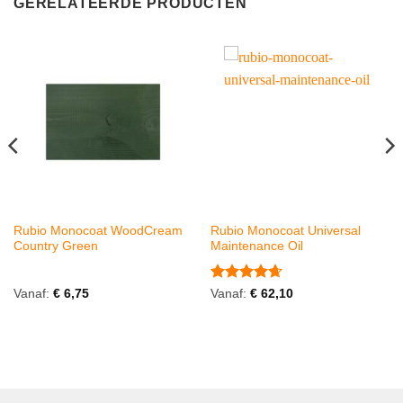
GERELATEERDE PRODUCTEN
Rubio Monocoat WoodCream
Rubio Monocoat Universal
Country Green
Maintenance Oil
Gewaardeerd
Vanaf:
€
6,75
Vanaf:
€
62,10
4.67
uit 5