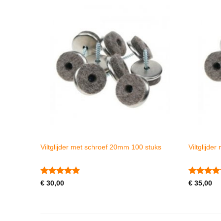
Viltglijder met schroef 20mm 100 stuks
Viltglijde
Gewaardeerd
Gewaarde
€
30,00
€
35,00
4.88
uit 5
5
uit 5