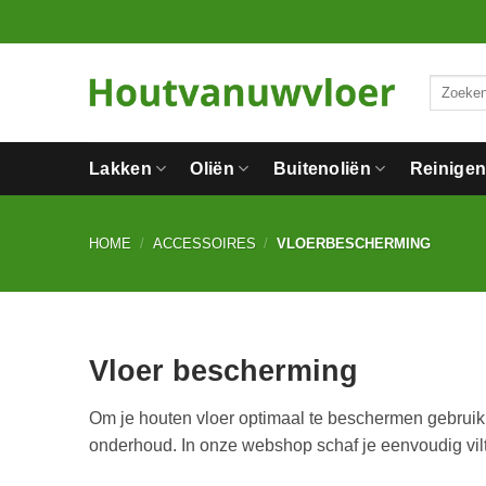
Ga
naar
inhoud
Zoeken
naar:
Lakken
Oliën
Buitenoliën
Reinige
HOME
/
ACCESSOIRES
/
VLOERBESCHERMING
Vloer bescherming
Om je houten vloer optimaal te beschermen gebruik j
onderhoud. In onze webshop schaf je eenvoudig viltg