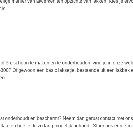
elige manier van afwerken ten opzichte van lakken. Kies je ervo
 is.
n oliën, schoon te maken en te onderhouden, vind je in onze we
0? Of gewoon een basic laksetje, bestaande uit een lakbak en -
en.
 best onderhoudt en beschermt? Neem dan gerust contact met ons
taat en hoe je dit zo lang mogelijk behoudt. Stuur ons een e-mail