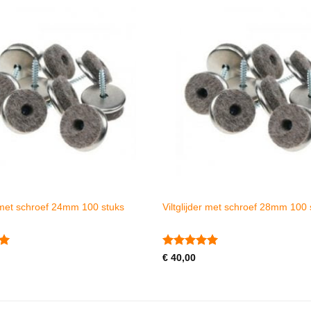
r met schroef 24mm 100 stuks
Viltglijder met schroef 28mm 100 
erd
Gewaardeerd
€
40,00
5
uit 5