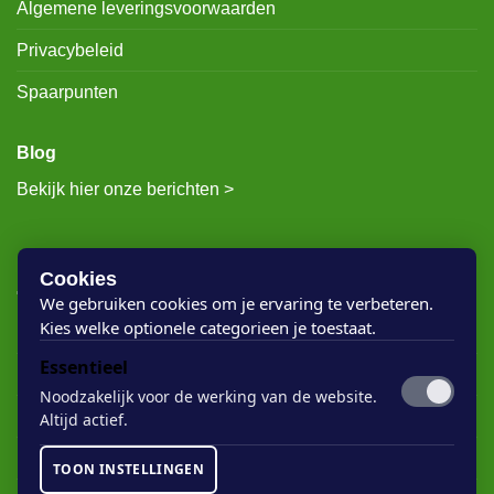
Algemene leveringsvoorwaarden
Privacybeleid
Spaarpunten
Blog
Bekijk hier onze berichten >
RECENTE BERICHTEN
Cookies
We gebruiken cookies om je ervaring te verbeteren.
Kies welke optionele categorieen je toestaat.
Rigostep Skylt
Essentieel
Rubio Monocoat Oil Plus 2c
Noodzakelijk voor de werking van de website.
Houten vloer lak
Altijd actief.
Floorservice Onderhoudsolie
TOON INSTELLINGEN