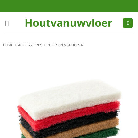
Ga
naar
inhoud
HOME
/
ACCESSOIRES
/
POETSEN & SCHUREN