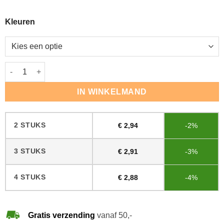
Kleuren
Handpad Dik 11x25cm aantal
IN WINKELMAND
2 STUKS
€
2,94
-2%
3 STUKS
€
2,91
-3%
4 STUKS
€
2,88
-4%
Gratis verzending
vanaf 50,-