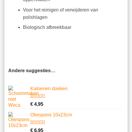
Voor het reinigen of verwijderen van
polishlagen
Biologisch afbreekbaar
Andere suggesties…
Katoenen doeken
Gewaardeerd
13
€
4,95
4.62
op 5
gebaseerd
Oliespons 10x23cm
op
klantbeoordelingen
Gewaardeerd
9
€
6,95