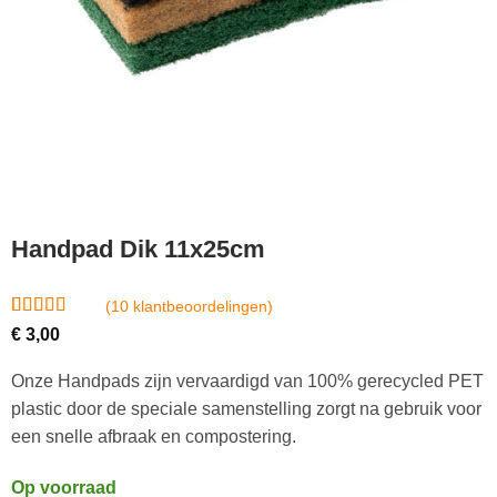
Handpad Dik 11x25cm
(
10
klantbeoordelingen)
Gewaardeerd
10
€
3,00
4.7
op 5
gebaseerd
Onze Handpads zijn vervaardigd van 100% gerecycled PET
op
klantbeoordelingen
plastic door de speciale samenstelling zorgt na gebruik voor
een snelle afbraak en compostering.
Op voorraad