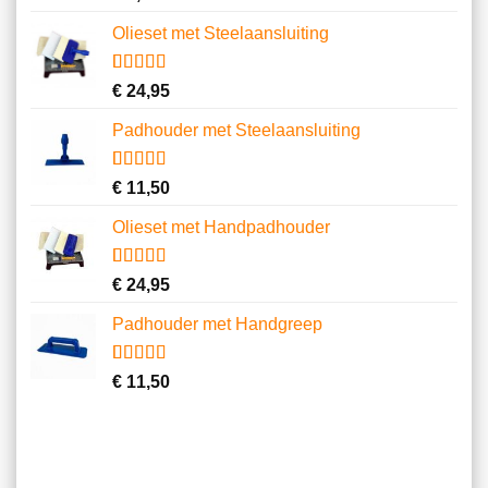
4.22
op 5
gebaseerd
Olieset met Steelaansluiting
op
klantbeoordelingen
Gewaardeerd
5
€
24,95
3.80
op 5
gebaseerd
Padhouder met Steelaansluiting
op
klantbeoordelingen
Gewaardeerd
2
€
11,50
4.50
op 5
gebaseerd
Olieset met Handpadhouder
op
klantbeoordelingen
Gewaardeerd
11
€
24,95
4.64
op 5
gebaseerd
Padhouder met Handgreep
op
klantbeoordelingen
Gewaardeerd
6
€
11,50
4.67
op 5
gebaseerd
op
klantbeoordelingen