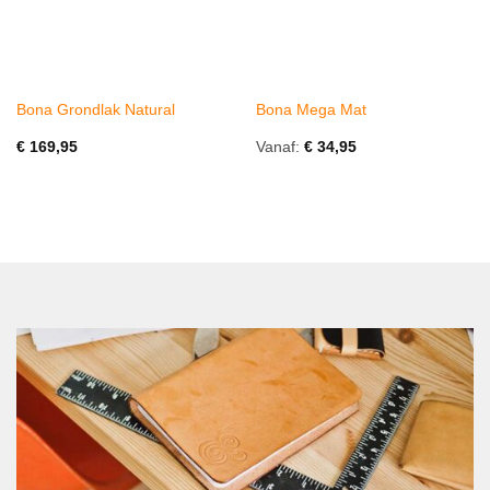
Bona Grondlak Natural
Bona Mega Mat
€
169,95
Vanaf:
€
34,95