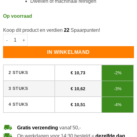
Dweilen of machinaal reinigen
Op voorraad
Koop dit product en verdien
22
Spaarpunten!
Bona Cleaner aantal
IN WINKELMAND
2 STUKS
€
10,73
-2%
3 STUKS
€
10,62
-3%
4 STUKS
€
10,51
-4%
Gratis verzending
vanaf 50,-
Op werkdagen voor 14:30 besteld =
dezelfde dag