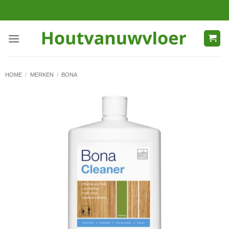
Ga
naar
inhoud
HOME
/
MERKEN
/
BONA