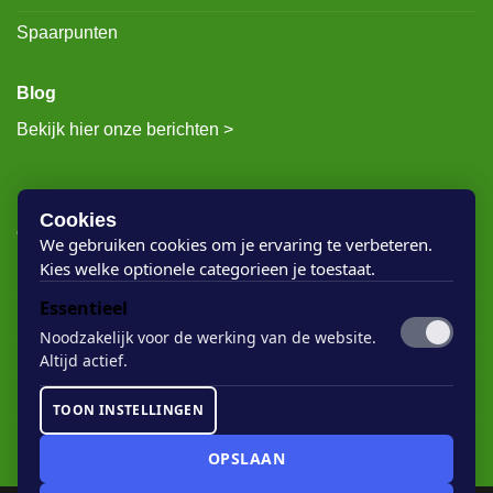
Spaarpunten
Blog
Bekijk hier onze berichten >
RECENTE BERICHTEN
Cookies
We gebruiken cookies om je ervaring te verbeteren.
Kies welke optionele categorieen je toestaat.
Rigostep Skylt
Essentieel
Rubio Monocoat Oil Plus 2c
Noodzakelijk voor de werking van de website.
Houten vloer lak
Altijd actief.
Floorservice Onderhoudsolie
TOON INSTELLINGEN
Rubio Monocoat Soap
OPSLAAN