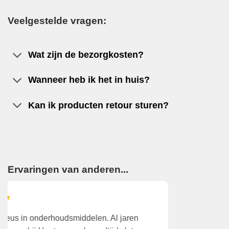
Veelgestelde vragen:
Wat zijn de bezorgkosten?
Wanneer heb ik het in huis?
Kan ik producten retour sturen?
Ervaringen van anderen...
Wegens tijdgebrek gekozen het aan huis te laten
K