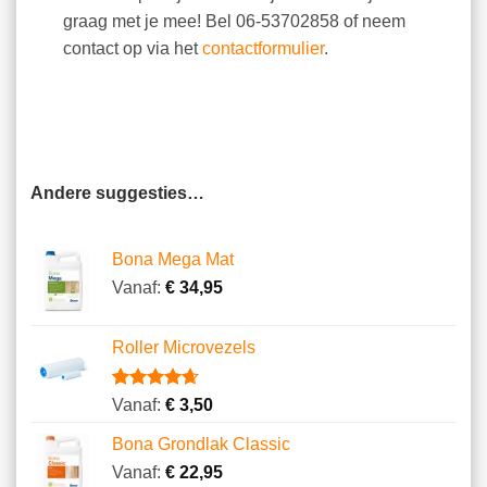
graag met je mee! Bel 06-53702858 of neem
contact op via het
contactformulier
.
Andere suggesties…
Bona Mega Mat
Vanaf:
€
34,95
Roller Microvezels
Gewaardeerd
14
Vanaf:
€
3,50
4.64
op 5
gebaseerd
Bona Grondlak Classic
op
klantbeoordelingen
Vanaf:
€
22,95