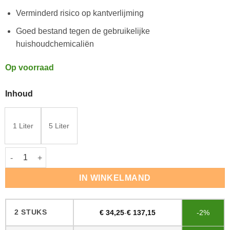
Verminderd risico op kantverlijming
Goed bestand tegen de gebruikelijke
huishoudchemicaliën
Op voorraad
Inhoud
1 Liter
5 Liter
Bona Mega Halfmat/Zijdeglans aantal
IN WINKELMAND
2 STUKS
€
34,25
-
€
137,15
-2%