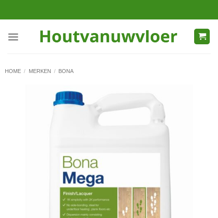
Ga
naar
inhoud
HOME
/
MERKEN
/
BONA