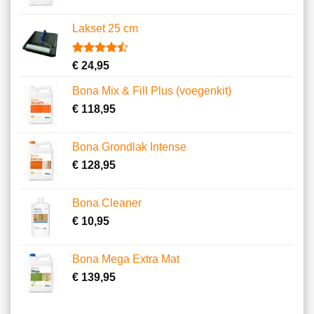
Lakset 25 cm
Gewaardeerd
2
€
24,95
4.50
op 5
gebaseerd
Bona Mix & Fill Plus (voegenkit)
op
klantbeoordelingen
€
118,95
Bona Grondlak Intense
€
128,95
Bona Cleaner
€
10,95
Bona Mega Extra Mat
€
139,95