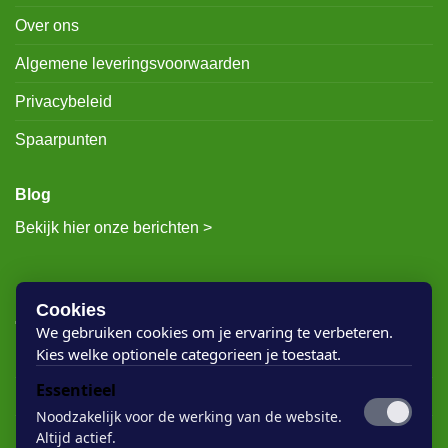
Over ons
Algemene leveringsvoorwaarden
Privacybeleid
Spaarpunten
Blog
Bekijk hier onze berichten >
RECENTE BERICHTEN
Cookies
We gebruiken cookies om je ervaring te verbeteren.
Kies welke optionele categorieen je toestaat.
Rigostep Skylt
Essentieel
Rubio Monocoat Oil Plus 2c
Noodzakelijk voor de werking van de website.
Houten vloer lak
Altijd actief.