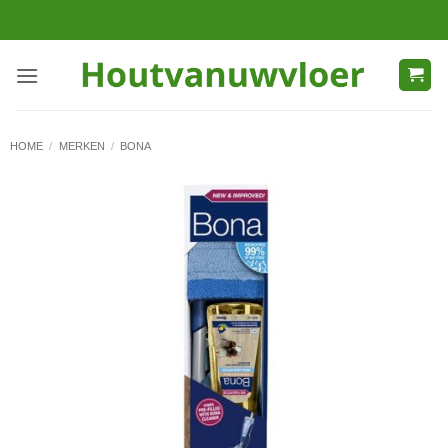
Ga
naar
inhoud
HOME
/
MERKEN
/
BONA