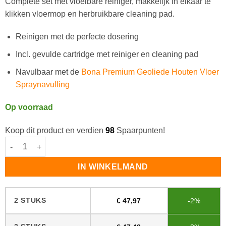
Complete set met vloeibare reiniger, makkelijk in elkaar te
klikken vloermop en herbruikbare cleaning pad.
Reinigen met de perfecte dosering
Incl. gevulde cartridge met reiniger en cleaning pad
Navulbaar met de
Bona Premium Geoliede Houten Vloer
Spraynavulling
Op voorraad
Koop dit product en verdien
98
Spaarpunten!
Bona Premium Geoliede Houten Vloeren Spraymopset aantal
IN WINKELMAND
2 STUKS
€
47,97
-2%