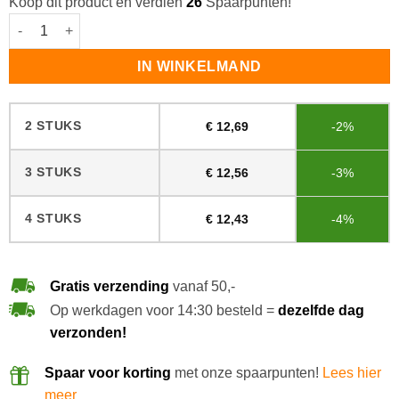
Koop dit product en verdien
26
Spaarpunten!
Mohair roller 25cm aantal
IN WINKELMAND
2 STUKS
€
12,69
-2%
3 STUKS
€
12,56
-3%
4 STUKS
€
12,43
-4%
Gratis verzending
vanaf 50,-
Op werkdagen voor 14:30 besteld =
dezelfde dag
verzonden!
Spaar voor korting
met onze spaarpunten!
Lees hier
meer