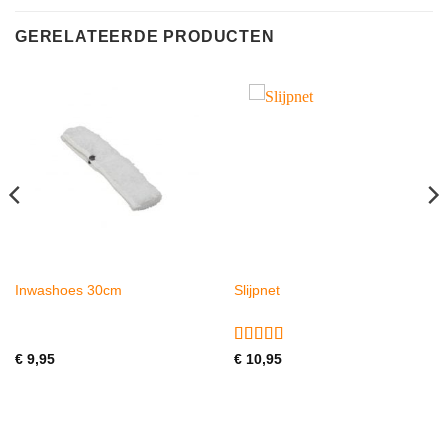
GERELATEERDE PRODUCTEN
Inwashoes 30cm
Slijpnet
Gewaardeerd
€
9,95
€
10,95
5
uit 5