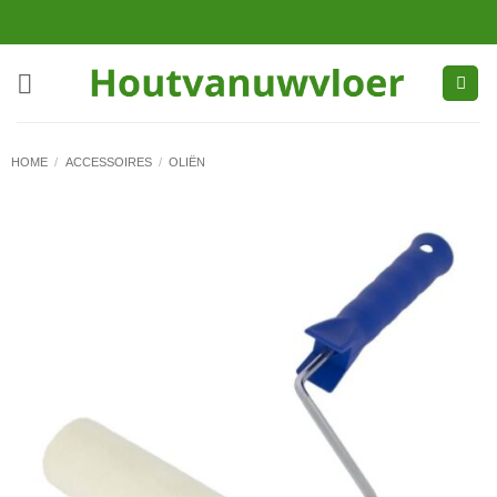
Ga
naar
inhoud
HOME
/
ACCESSOIRES
/
OLIËN