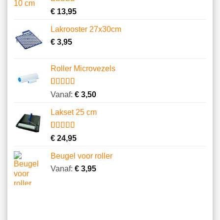
Gewaardeerd
5
€
13,95
5.00
op 5
gebaseerd
Lakrooster 27x30cm
op
klantbeoordelingen
€
3,95
Roller Microvezels
Gewaardeerd
14
Vanaf:
€
3,50
4.64
op 5
gebaseerd
Lakset 25 cm
op
klantbeoordelingen
Gewaardeerd
2
€
24,95
4.50
op 5
gebaseerd
Beugel voor roller
op
klantbeoordelingen
Vanaf:
€
3,95