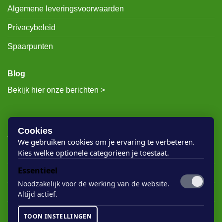
Algemene leveringsvoorwaarden
Privacybeleid
Spaarpunten
Blog
Bekijk hier onze berichten >
RECENTE BERICHTEN
Cookies
We gebruiken cookies om je ervaring te verbeteren.
Kies welke optionele categorieen je toestaat.
Rigostep Skylt
Essentieel
Rubio Monocoat Oil Plus 2c
Noodzakelijk voor de werking van de website.
Houten vloer lak
Altijd actief.
Floorservice Onderhoudsolie
TOON INSTELLINGEN