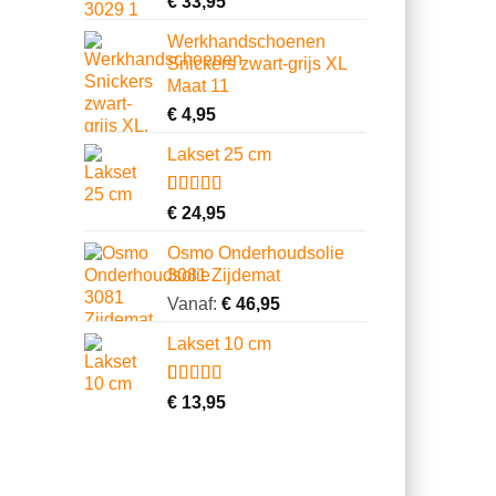
€
33,95
5.00
op 5
gebaseerd
Werkhandschoenen
op
Snickers zwart-grijs XL
klantbeoordeling
Maat 11
€
4,95
Lakset 25 cm
Gewaardeerd
2
€
24,95
4.50
op 5
gebaseerd
Osmo Onderhoudsolie
op
3081 Zijdemat
klantbeoordelingen
Vanaf:
€
46,95
Lakset 10 cm
Gewaardeerd
5
€
13,95
5.00
op 5
gebaseerd
op
klantbeoordelingen