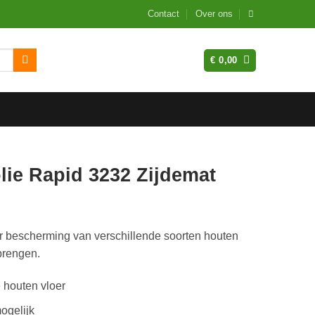
Contact
Over ons
€
0,00
ie Rapid 3232 Zijdemat
r bescherming van verschillende soorten houten
brengen.
 houten vloer
ogelijk