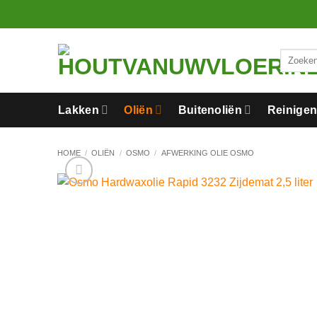
Ga
naar
inhoud
Zoeken
naar:
Lakken
Oliën
Buitenoliën
Reinige
HOME
/
OLIËN
/
OSMO
/
AFWERKING OLIE OSMO