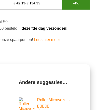
€
42,19
-
€
134,35
-4%
f 50,-
30 besteld =
dezelfde dag verzonden!
 onze spaarpunten!
Lees hier meer
Andere suggesties…
Roller Microvezels