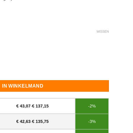
WISSEN
ijdemat aantal
IN WINKELMAND
€
43,07
-
€
137,15
-2%
€
42,63
-
€
135,75
-3%