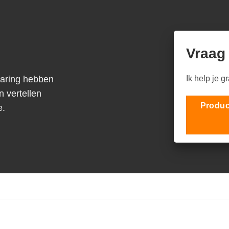
Vraag
varing hebben
Ik help je g
n vertellen
Produc
e.