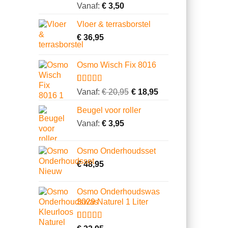
Gewaardeerd
14
Vanaf:
€
3,50
4.64
op 5
gebaseerd
Vloer & terrasborstel
op
klantbeoordelingen
€
36,95
Osmo Wisch Fix 8016
Gewaardeerd
1
Vanaf:
€
20,95
€
18,95
5.00
op 5
gebaseerd
Beugel voor roller
op
klantbeoordeling
Vanaf:
€
3,95
Osmo Onderhoudsset
€
48,95
Osmo Onderhoudswas
3029 Naturel 1 Liter
Gewaardeerd
1