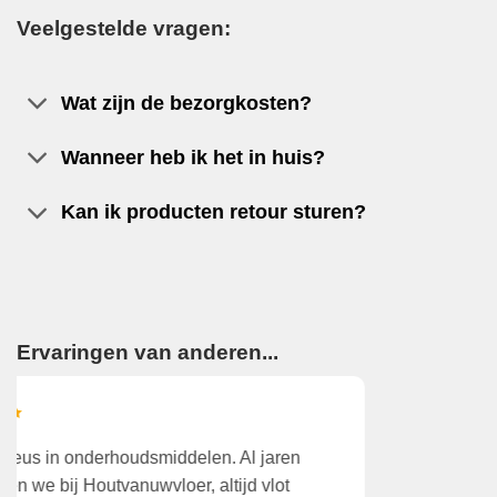
Veelgestelde vragen:
Wat zijn de bezorgkosten?
Wanneer heb ik het in huis?
Kan ik producten retour sturen?
Ervaringen van anderen...
Wegens tijdgebrek gekozen het aan huis te laten
K
leveren. Dat was verrassend snel en zeer correct!
v