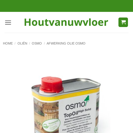
Ga
naar
inhoud
HOME
/
OLIËN
/
OSMO
/
AFWERKING OLIE OSMO