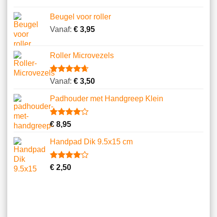
Beugel voor roller
Vanaf:
€
3,95
Roller Microvezels
Gewaardeerd
14
Vanaf:
€
3,50
4.64
op 5
gebaseerd
Padhouder met Handgreep Klein
op
klantbeoordelingen
Gewaardeerd
1
€
8,95
4.00
op
5
Handpad Dik 9.5x15 cm
gebaseerd
op
klantbeoordeling
Gewaardeerd
3
€
2,50
4.00
op
5
gebaseerd
op
klantbeoordelingen