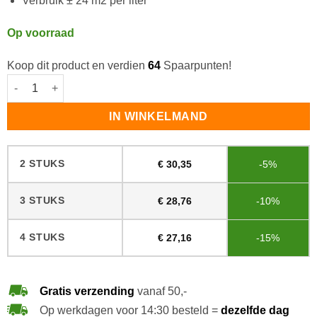
Verbruik ± 24 m2 per liter
Op voorraad
Koop dit product en verdien
64
Spaarpunten!
Osmo TopOil 3058 Kleurloos Mat aantal
IN WINKELMAND
2 STUKS
€
30,35
-5%
3 STUKS
€
28,76
-10%
4 STUKS
€
27,16
-15%
Gratis verzending
vanaf 50,-
Op werkdagen voor 14:30 besteld =
dezelfde dag