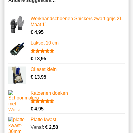
Andere suggesties…
Werkhandschoenen Snickers zwart-grijs XL
Maat 11
€
4,95
Lakset 10 cm
Gewaardeerd
5
€
13,95
5.00
op 5
gebaseerd
Olieset klein
op
klantbeoordelingen
€
13,95
Katoenen doeken
Gewaardeerd
13
€
4,95
4.62
op 5
gebaseerd
Platte kwast
op
klantbeoordelingen
Vanaf:
€
2,50