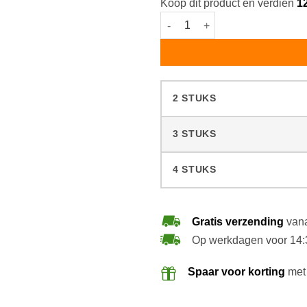
Koop dit product en verdien
1
Ready Mixed Royl Oil 2K B20 Pi
2 STUKS
3 STUKS
4 STUKS
Gratis verzending
vana
Op werkdagen voor 14:
Spaar voor korting
met