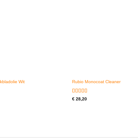
bladolie Wit
Rubio Monocoat Cleaner
erd
Gewaardeerd
€
28,20
5
uit 5