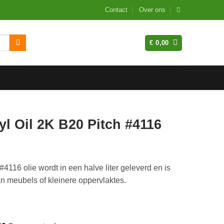
Contact
Over ons
€
0,00
l Oil 2K B20 Pitch #4116
116 olie wordt in een halve liter geleverd en is
n meubels of kleinere oppervlaktes.