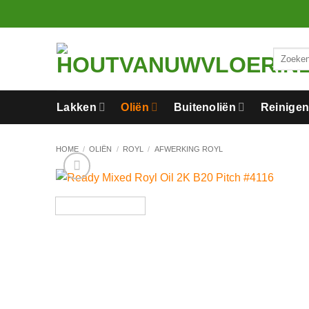
Ga
naar
inhoud
Zoeken
naar:
Lakken
Oliën
Buitenoliën
Reinige
HOME
/
OLIËN
/
ROYL
/
AFWERKING ROYL