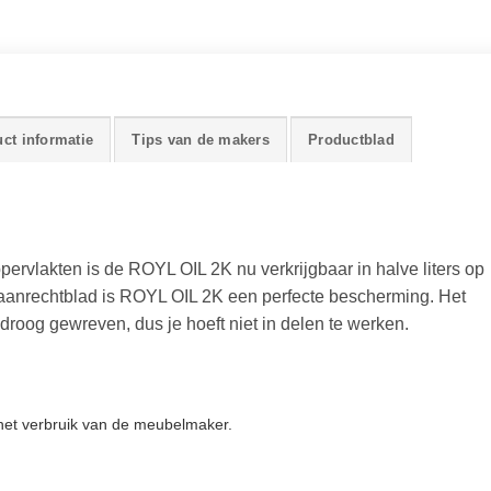
ct informatie
Tips van de makers
Productblad
pervlakten is de ROYL OIL 2K nu verkrijgbaar in halve liters op
aanrechtblad is ROYL OIL 2K een perfecte bescherming. Het
roog gewreven, dus je hoeft niet in delen te werken.
et verbruik van de meubelmaker.