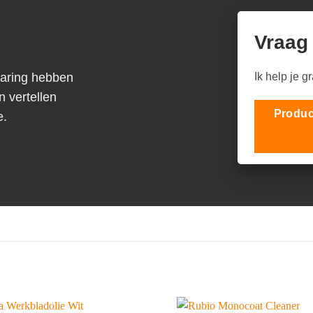
Vraag
varing hebben
Ik help je g
n vertellen
Produc
e.