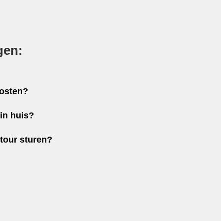
gen:
kosten?
in huis?
etour sturen?