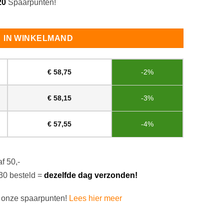
20
Spaarpunten!
tch #4116 aantal
IN WINKELMAND
€
58,75
-2%
€
58,15
-3%
€
57,55
-4%
f 50,-
30 besteld =
dezelfde dag verzonden!
 onze spaarpunten!
Lees hier meer