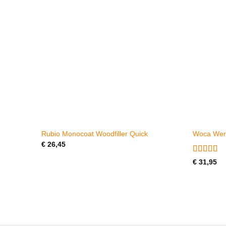
Rubio Monocoat Woodfiller Quick
Woca Werk
€
26,45
Gewaarde
€
31,95
5
uit 5