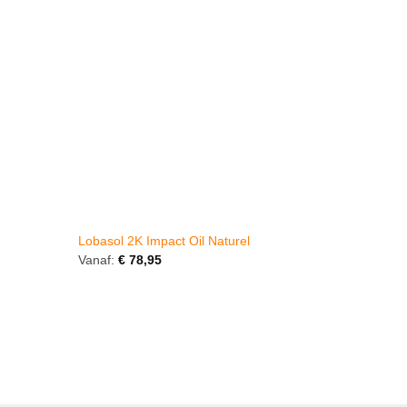
Lobasol 2K Impact Oil Naturel
Rigostep 
Vanaf:
€
78,95
Vanaf:
€
1