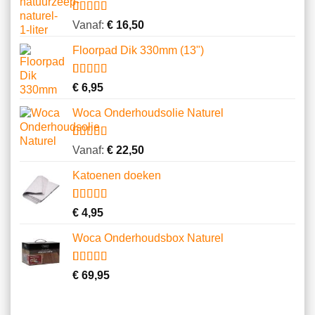
klantbeoordelingen
Gewaardeerd
14
Vanaf:
€
16,50
4.86
op 5
gebaseerd
Floorpad Dik 330mm (13")
op
klantbeoordelingen
Gewaardeerd
1
€
6,95
4.00
op 5
gebaseerd
Woca Onderhoudsolie Naturel
op
klantbeoordeling
Gewaardeerd
8
Vanaf:
€
22,50
5.00
op 5
gebaseerd
Katoenen doeken
op
klantbeoordelingen
Gewaardeerd
13
€
4,95
4.62
op 5
gebaseerd
Woca Onderhoudsbox Naturel
op
klantbeoordelingen
Gewaardeerd
1
€
69,95
5.00
op 5
gebaseerd
op