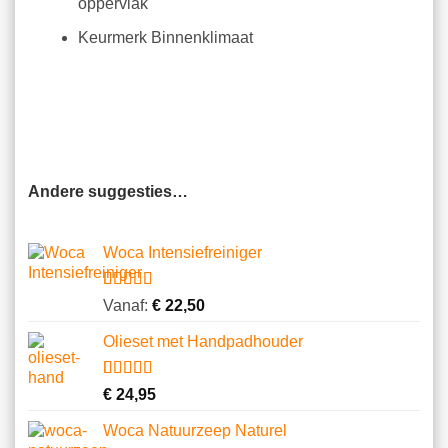
oppervlak
Keurmerk Binnenklimaat
Andere suggesties…
Woca Intensiefreiniger
Gewaardeerd
8
Vanaf:
€
22,50
4.75
op 5
gebaseerd
Olieset met Handpadhouder
op
klantbeoordelingen
Gewaardeerd
11
€
24,95
4.64
op 5
gebaseerd
Woca Natuurzeep Naturel
op