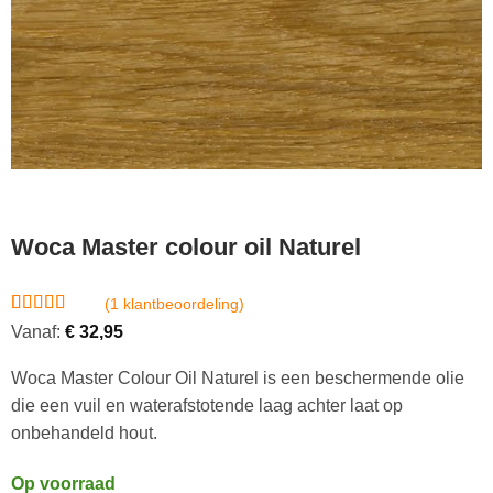
Woca Master colour oil Naturel
(
1
klantbeoordeling)
Gewaardeerd
1
Vanaf:
€
32,95
5
op 5
gebaseerd
Woca Master Colour Oil Naturel is een beschermende olie
op
klantbeoordeling
die een vuil en waterafstotende laag achter laat op
onbehandeld hout.
Op voorraad