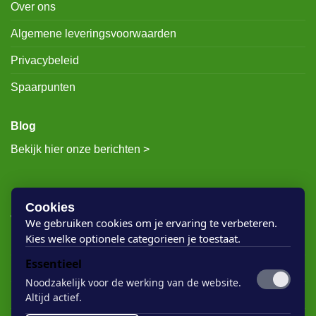
Over ons
Algemene leveringsvoorwaarden
Privacybeleid
Spaarpunten
Blog
Bekijk hier onze berichten >
RECENTE BERICHTEN
Cookies
We gebruiken cookies om je ervaring te verbeteren.
Kies welke optionele categorieen je toestaat.
Rigostep Skylt
Essentieel
Rubio Monocoat Oil Plus 2c
Noodzakelijk voor de werking van de website.
Houten vloer lak
Altijd actief.