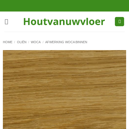
Ga
naar
inhoud
HOME
/
OLIËN
/
WOCA
/
AFWERKING WOCA BINNEN