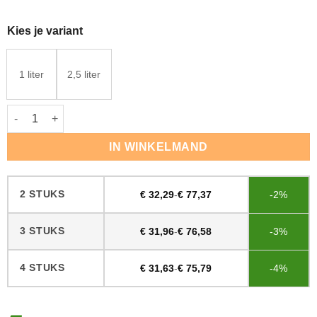
Kies je variant
1 liter
2,5 liter
Woca Master colour oil Naturel aantal
IN WINKELMAND
2 STUKS
€
32,29
-
€
77,37
-2%
3 STUKS
€
31,96
-
€
76,58
-3%
4 STUKS
€
31,63
-
€
75,79
-4%