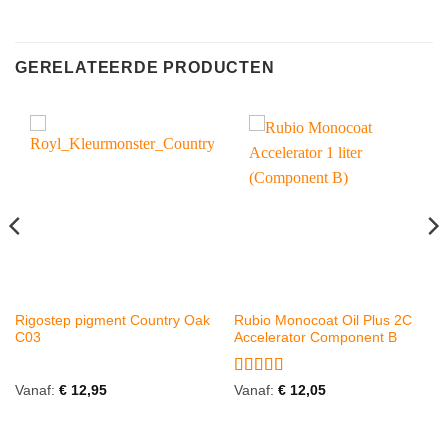
GERELATEERDE PRODUCTEN
Rigostep pigment Country Oak
Rubio Monocoat Oil Plus 2C
C03
Accelerator Component B
Gewaardeerd
Vanaf:
€
12,95
Vanaf:
€
12,05
5
uit 5