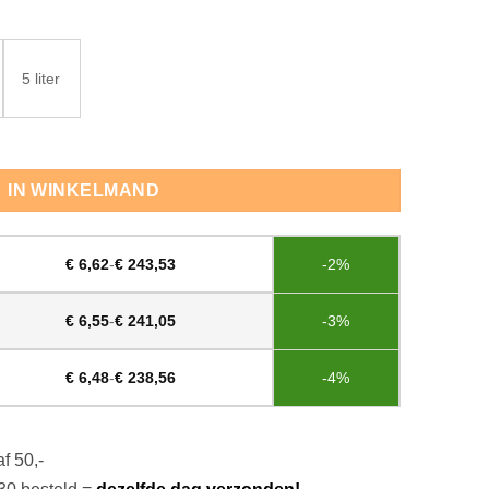
5 liter
rora Blue aantal
IN WINKELMAND
€
6,62
-
€
243,53
-2%
€
6,55
-
€
241,05
-3%
€
6,48
-
€
238,56
-4%
f 50,-