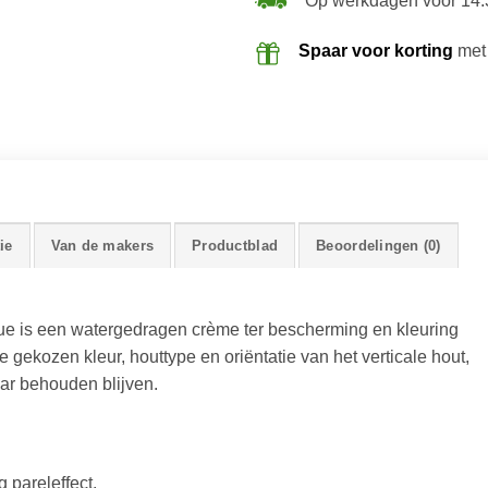
Op werkdagen voor 14:
Spaar voor korting
met
ie
Van de makers
Productblad
Beoordelingen (0)
 is een watergedragen crème ter bescherming en kleuring
gekozen kleur, houttype en oriëntatie van het verticale hout,
aar behouden blijven.
 pareleffect.