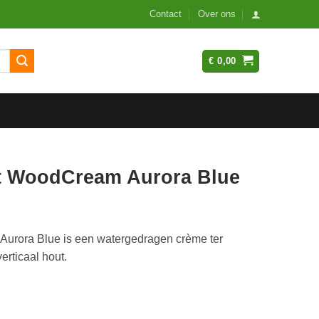
Contact
Over ons
€
0,00
t WoodCream Aurora Blue
rora Blue is een watergedragen crème ter
erticaal hout.