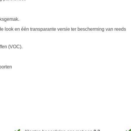
iksgemak.
sde look en één transparante versie ter bescherming van reeds
ffen (VOC).
oorten