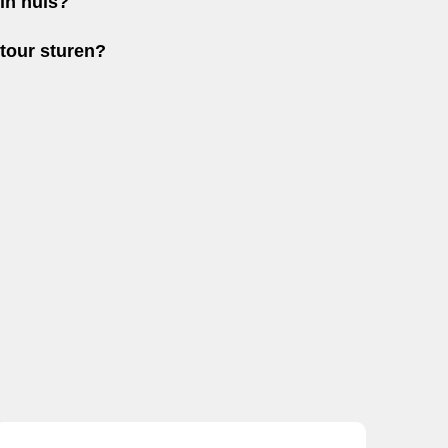
in huis?
etour sturen?