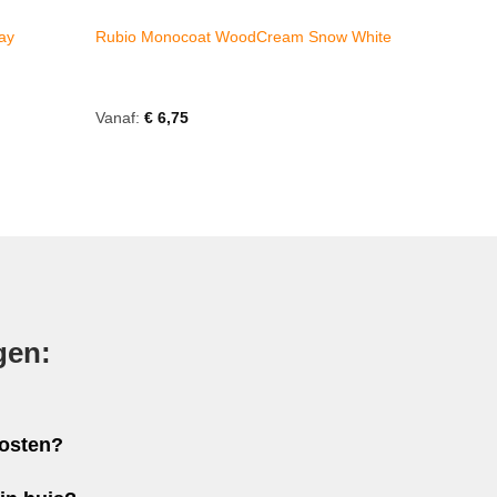
ay
Rubio Monocoat WoodCream Snow White
Vanaf:
€
6,75
gen:
kosten?