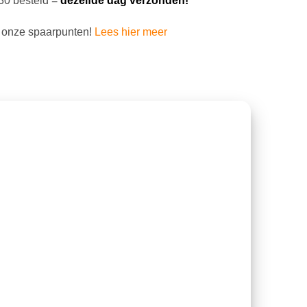
30 besteld =
dezelfde dag verzonden!
 onze spaarpunten!
Lees hier meer