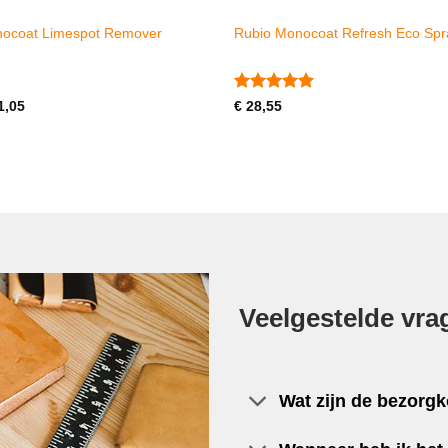
ocoat Limespot Remover
Rubio Monocoat Refresh Eco Spr
Gewaardeerd
1,05
€
28,55
5
uit 5
Veelgestelde vra
Wat zijn de bezorg