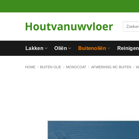
Ga
naar
inhoud
Zoeken
naar:
Lakken
Oliën
Buitenoliën
Reinige
HOME
/
BUITEN OLIE
/
MONOCOAT
/
AFWERKING MC BUITEN
/
W