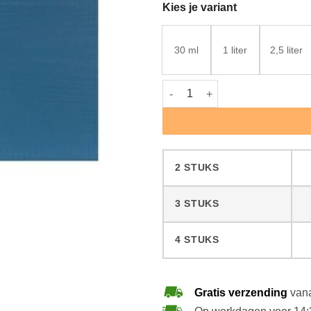
Kies je variant
30 ml
1 liter
2,5 liter
Rubio Monocoat WoodCream Au
2 STUKS
3 STUKS
4 STUKS
Gratis verzending
vana