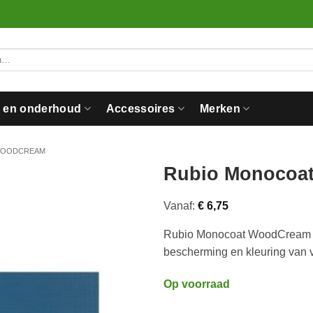
n en onderhoud
Accessoires
Merken
OODCREAM
Rubio Monocoa
Vanaf:
€
6,75
Rubio Monocoat WoodCream Au
bescherming en kleuring van v
Op voorraad