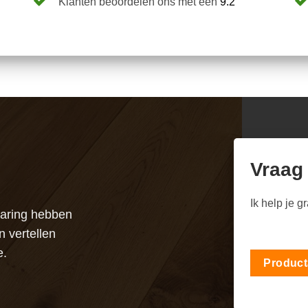
Klanten beoordelen ons met een
9.2
Vraag
Ik help je g
varing hebben
n vertellen
e.
Product