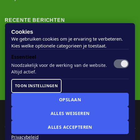
Bekijk hier onze berichten >
RECENTE BERICHTEN
Cookies
We gebruiken cookies om je ervaring te verbeteren.
Kies welke optionele categorieen je toestaat.
Rigostep Skylt
Essentieel
Rubio Monocoat Oil Plus 2c
Noodzakelijk voor de werking van de website.
Houten vloer lak
Altijd actief.
Floorservice Onderhoudsolie
TOON INSTELLINGEN
Rubio Monocoat Soap
OPSLAAN
ALLES WEIGEREN
COOKIE-INSTELLINGEN
ALLES ACCEPTEREN
Copyright 2026 ©
Houtvanuwvloer
|
Sitemap
| Website:
Landstra
Privacybeleid