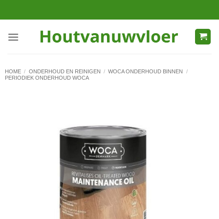
Ga
naar
inhoud
HOME
/
ONDERHOUD EN REINIGEN
/
WOCA ONDERHOUD BINNEN
/
PERIODIEK ONDERHOUD WOCA