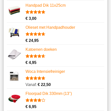
gebaseerd
Handpad Dik 11x25cm
op
klantbeoordelingen
Gewaardeerd
10
€
3,00
4.70
op 5
gebaseerd
Olieset met Handpadhouder
op
klantbeoordelingen
Gewaardeerd
11
€
24,95
4.64
op 5
gebaseerd
Katoenen doeken
op
klantbeoordelingen
Gewaardeerd
13
€
4,95
4.62
op 5
gebaseerd
Woca Intensiefreiniger
op
klantbeoordelingen
Gewaardeerd
8
Vanaf:
€
22,50
4.75
op 5
gebaseerd
Floorpad Dik 330mm (13")
op
klantbeoordelingen
Gewaardeerd
1
€
6,95
4.00
op