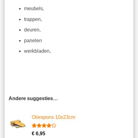
meubels,
trappen,
deuren,
panelen
werkbladen,
Andere suggesties…
Oliespons 10x23cm
Gewaardeerd
9
€
6,95
4.22
op 5