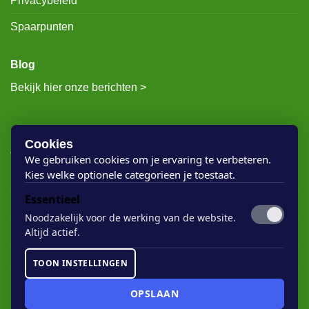
Privacybeleid
Spaarpunten
Blog
Bekijk hier onze berichten >
RECENTE BERICHTEN
Cookies
We gebruiken cookies om je ervaring te verbeteren.
Kies welke optionele categorieen je toestaat.
Rigostep Skylt
Essentieel
Rubio Monocoat Oil Plus 2c
Noodzakelijk voor de werking van de website.
Houten vloer lak
Altijd actief.
Floorservice Onderhoudsolie
TOON INSTELLINGEN
Rubio Monocoat Soap
OPSLAAN