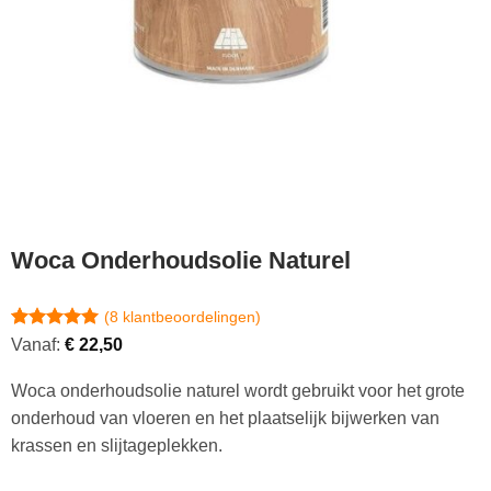
Woca Onderhoudsolie Naturel
(
8
klantbeoordelingen)
Gewaardeerd
8
Vanaf:
€
22,50
5
op 5
gebaseerd
Woca onderhoudsolie naturel wordt gebruikt voor het grote
op
klantbeoordelingen
onderhoud van vloeren en het plaatselijk bijwerken van
krassen en slijtageplekken.