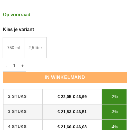
Op voorraad
Kies je variant
750 ml
2,5 liter
Woca Onderhoudsolie Naturel aantal
IN WINKELMAND
2 STUKS
€
22,05
-
€
46,99
-2%
3 STUKS
€
21,83
-
€
46,51
-3%
4 STUKS
€
21,60
-
€
46,03
-4%