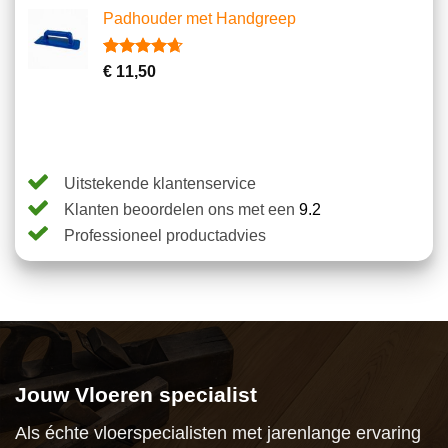
5
Padhouder met Handgreep
gebaseerd
op
klantbeoordeling
Gewaardeerd
6
€
11,50
4.67
op 5
gebaseerd
op
klantbeoordelingen
Uitstekende klantenservice
Klanten beoordelen ons met een
9.2
Professioneel productadvies
Jouw Vloeren specialist
Als échte vloerspecialisten met jarenlange ervaring