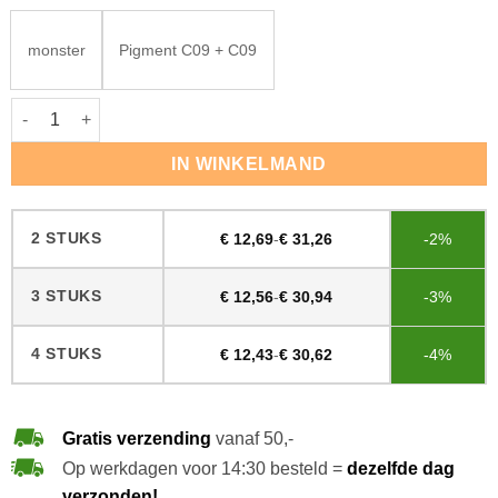
monster
Pigment C09 + C09
Rigostep pigment Driftwood C09+09 aantal
IN WINKELMAND
2 STUKS
€
12,69
-
€
31,26
-2%
3 STUKS
€
12,56
-
€
30,94
-3%
4 STUKS
€
12,43
-
€
30,62
-4%
Gratis verzending
vanaf 50,-
Op werkdagen voor 14:30 besteld =
dezelfde dag
verzonden!