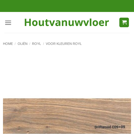
Ga
naar
inhoud
HOME
/
OLIËN
/
ROYL
/
VOOR KLEUREN ROYL