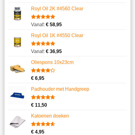
4.64
op 5
gebaseerd
Royl Oil 2K #4560 Clear
op
klantbeoordelingen
Gewaardeerd
4
Vanaf:
€
58,95
5.00
op 5
gebaseerd
Royl Oil 1K #4550 Clear
op
klantbeoordelingen
Gewaardeerd
2
Vanaf:
€
36,95
5.00
op 5
gebaseerd
Oliespons 10x23cm
op
klantbeoordelingen
Gewaardeerd
9
€
6,95
4.22
op 5
gebaseerd
Padhouder met Handgreep
op
klantbeoordelingen
Gewaardeerd
6
€
11,50
4.67
op 5
gebaseerd
Katoenen doeken
op
klantbeoordelingen
Gewaardeerd
13
€
4,95