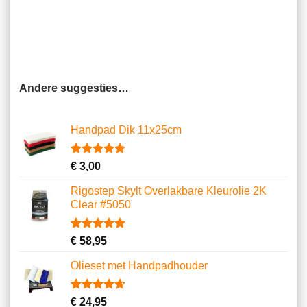
Andere suggesties…
Handpad Dik 11x25cm
Gewaardeerd
10
€
3,00
4.70
op 5
gebaseerd
Rigostep Skylt Overlakbare Kleurolie 2K
op
Clear #5050
klantbeoordelingen
Gewaardeerd
1
€
58,95
5.00
op 5
gebaseerd
Olieset met Handpadhouder
op
klantbeoordeling
Gewaardeerd
11
€
24,95