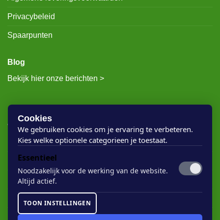
Privacybeleid
Spaarpunten
Blog
Bekijk hier onze berichten >
RECENTE BERICHTEN
Cookies
We gebruiken cookies om je ervaring te verbeteren.
Kies welke optionele categorieen je toestaat.
Rigostep Skylt
Essentieel
Rubio Monocoat Oil Plus 2c
Noodzakelijk voor de werking van de website.
Houten vloer lak
Altijd actief.
Floorservice Onderhoudsolie
TOON INSTELLINGEN
Rubio Monocoat Soap