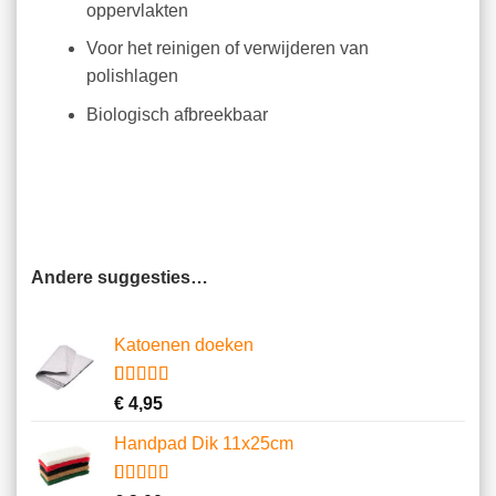
oppervlakten
Voor het reinigen of verwijderen van
polishlagen
Biologisch afbreekbaar
Andere suggesties…
Katoenen doeken
Gewaardeerd
13
€
4,95
4.62
op 5
gebaseerd
Handpad Dik 11x25cm
op
klantbeoordelingen