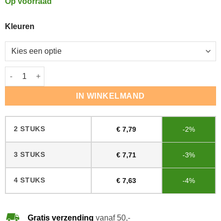
Op voorraad
Kleuren
Floorpad Dik 406mm (16") aantal
IN WINKELMAND
2 STUKS
€
7,79
-2%
3 STUKS
€
7,71
-3%
4 STUKS
€
7,63
-4%
Gratis verzending
vanaf 50,-