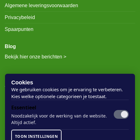
Algemene leveringsvoorwaarden
Privacybeleid
Spaarpunten
Blog
Bekijk hier onze berichten >
RECENTE BERICHTEN
Cookies
We gebruiken cookies om je ervaring te verbeteren.
Kies welke optionele categorieen je toestaat.
Rigostep Skylt
Essentieel
Rubio Monocoat Oil Plus 2c
Noodzakelijk voor de werking van de website.
Houten vloer lak
Altijd actief.
Floorservice Onderhoudsolie
TOON INSTELLINGEN