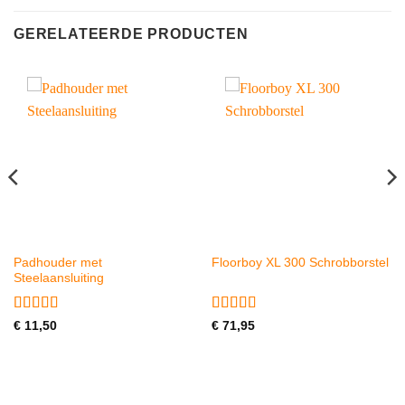
GERELATEERDE PRODUCTEN
Padhouder met
Floorboy XL 300 Schrobborstel
Steelaansluiting
Gewaardeerd
Gewaardeerd
€
11,50
€
71,95
4.5
uit 5
5
uit 5