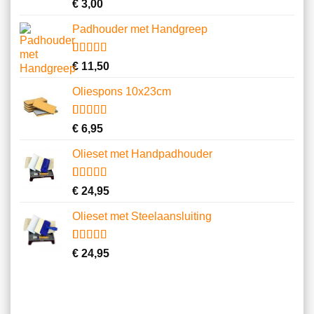
Gewaardeerd
10
€
3,00
4.70
op 5
gebaseerd
Padhouder met Handgreep
op
klantbeoordelingen
Gewaardeerd
6
€
11,50
4.67
op 5
gebaseerd
Oliespons 10x23cm
op
klantbeoordelingen
Gewaardeerd
9
€
6,95
4.22
op 5
gebaseerd
Olieset met Handpadhouder
op
klantbeoordelingen
Gewaardeerd
11
€
24,95
4.64
op 5
gebaseerd
Olieset met Steelaansluiting
op
klantbeoordelingen
Gewaardeerd
5
€
24,95
3.80
op 5
gebaseerd
op
klantbeoordelingen