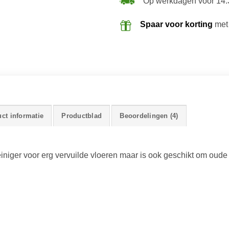
Op werkdagen voor 14:
Spaar voor korting
met
ct informatie
Productblad
Beoordelingen (4)
iniger voor erg vervuilde vloeren maar is ook geschikt om oude