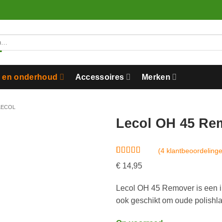
n en onderhoud
Accessoires
Merken
LECOL
Lecol OH 45 Re
(
4
klantbeoordeling
Gewaardeerd
4
€
14,95
5
op 5
gebaseerd
op
Lecol OH 45 Remover is een int
klantbeoordelingen
ook geschikt om oude polishla