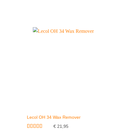
Lecol OH 34 Wax Remover
Loba Clea
€
12,95
€
21,95
Gewaardeerd
4.5
uit 5