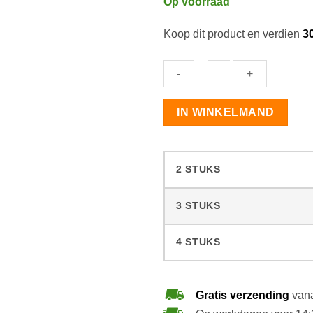
Op voorraad
Koop dit product en verdien
3
Lecol
IN WINKELMAND
OH
45
Remover
2 STUKS
aantal
3 STUKS
4 STUKS
Gratis verzending
vana