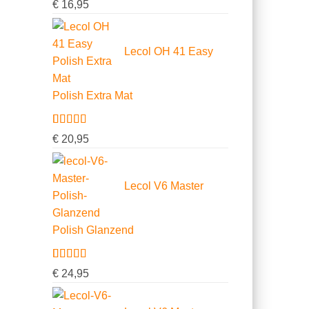
Gewaardeerd
3
€
16,95
5.00
op 5
gebaseerd
op
klantbeoordelingen
Lecol OH 41 Easy
Polish Extra Mat
Gewaardeerd
2
€
20,95
5.00
op 5
gebaseerd
op
klantbeoordelingen
Lecol V6 Master
Polish Glanzend
Gewaardeerd
2
€
24,95
5.00
op 5
gebaseerd
op