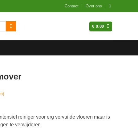
Contact
Over ons
€
0,00
mover
en)
ensief reiniger voor erg vervuilde vloeren maar is
gen te verwijderen.