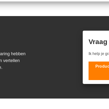
Vraag
varing hebben
Ik help je g
n vertellen
Produc
e.