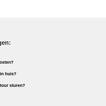
gen:
kosten?
in huis?
etour sturen?