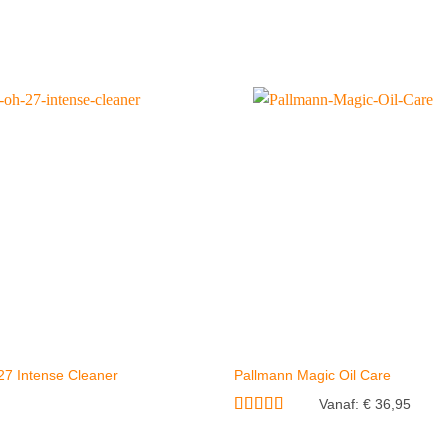
27 Intense Cleaner
Pallmann Magic Oil Care
Vanaf:
€
36,95
Gewaardeerd
4.71
uit 5