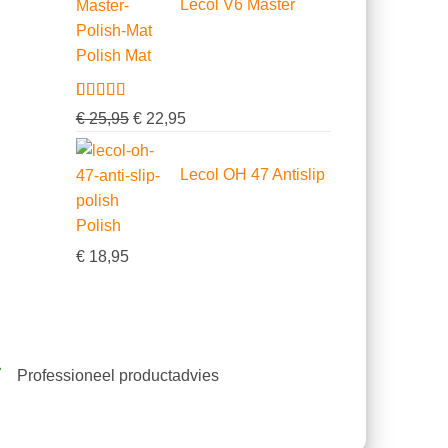
Lecol V6 Master
klantbeoordelingen
Polish Mat
Gewaardeerd
5
Oorspronkelijke
Huidige
€
25,95
€
22,95
4.80
op 5
prijs
prijs
gebaseerd
op
was:
is:
Lecol OH 47 Antislip
klantbeoordelingen
€ 25,95.
€ 22,95.
Polish
€
18,95
Professioneel productadvies