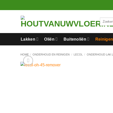
Ga
naar
inhoud
Zoeken
naar:
Lakken
Oliën
Buitenoliën
Reinige
HOME
/
ONDERHOUD EN REINIGEN
/
LECOL
/
ONDERHOUD LAK 