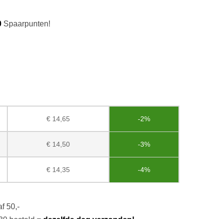
0
Spaarpunten!
€
14,65
-2%
€
14,50
-3%
€
14,35
-4%
f 50,-