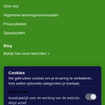
Over ons
Algemene leveringsvoorwaarden
Privacybeleid
Spaarpunten
Blog
Bekijk hier onze berichten >
RECENTE BERICHTEN
Cookies
We gebruiken cookies om je ervaring te verbeteren.
Kies welke optionele categorieen je toestaat.
Rigostep Skylt
Essentieel
Rubio Monocoat Oil Plus 2c
Noodzakelijk voor de werking van de website.
Houten vloer lak
Altijd actief.