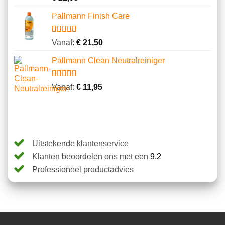
5.00
op 5
gebaseerd
Pallmann Finish Care
op
klantbeoordelingen
Gewaardeerd
2
Vanaf:
€
21,50
4.00
op 5
gebaseerd
Pallmann Clean Neutralreiniger
op
klantbeoordelingen
Gewaardeerd
5
Vanaf:
€
11,95
4.60
op 5
gebaseerd
op
klantbeoordelingen
Uitstekende klantenservice
Klanten beoordelen ons met een
9.2
Professioneel productadvies