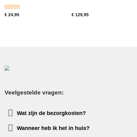
Gewaardeerd
€
24,95
€
129,95
4
uit 5
Veelgestelde vragen:
Wat zijn de bezorgkosten?
Wanneer heb ik het in huis?