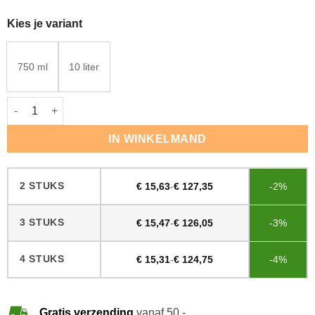
Kies je variant
750 ml
10 liter
Pallmann Clean Strong Grundreiniger aantal
IN WINKELMAND
2 STUKS
€
15,63
-
€
127,35
-2%
3 STUKS
€
15,47
-
€
126,05
-3%
4 STUKS
€
15,31
-
€
124,75
-4%
Gratis verzending
vanaf 50,-