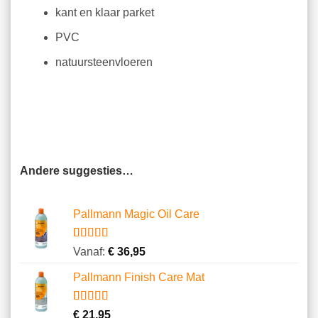
kant en klaar parket
PVC
natuursteenvloeren
Andere suggesties…
Pallmann Magic Oil Care
Gewaardeerd
7
Vanaf:
€
36,95
4.71
op 5
gebaseerd
Pallmann Finish Care Mat
op
klantbeoordelingen
Gewaardeerd
3
€
21,95