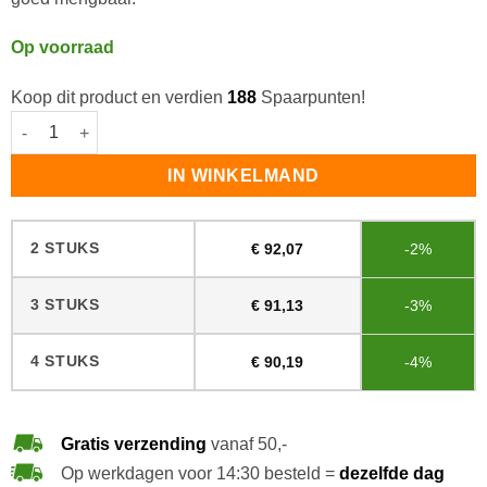
Op voorraad
Koop dit product en verdien
188
Spaarpunten!
Lobasol 2K Oil Color Kambala aantal
IN WINKELMAND
2 STUKS
€
92,07
-2%
3 STUKS
€
91,13
-3%
4 STUKS
€
90,19
-4%
Gratis verzending
vanaf 50,-
Op werkdagen voor 14:30 besteld =
dezelfde dag