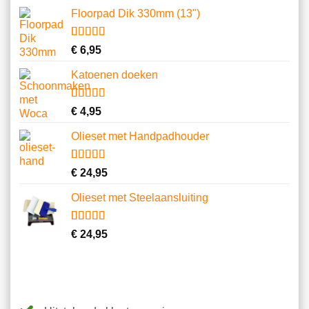
Floorpad Dik 330mm (13")
Gewaardeerd
1
€
6,95
4.00
op 5
gebaseerd
Katoenen doeken
op
klantbeoordeling
Gewaardeerd
13
€
4,95
4.62
op 5
gebaseerd
Olieset met Handpadhouder
op
klantbeoordelingen
Gewaardeerd
11
€
24,95
4.64
op 5
gebaseerd
Olieset met Steelaansluiting
op
klantbeoordelingen
Gewaardeerd
5
€
24,95
3.80
op 5
gebaseerd
op
klantbeoordelingen