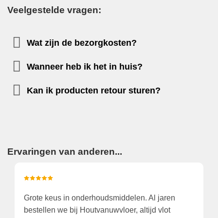
Veelgestelde vragen:
Wat zijn de bezorgkosten?
Wanneer heb ik het in huis?
Kan ik producten retour sturen?
Ervaringen van anderen...
Wegens tijdgebrek gekozen het aan huis te laten
K
leveren. Dat was verrassend snel en zeer correct!
v