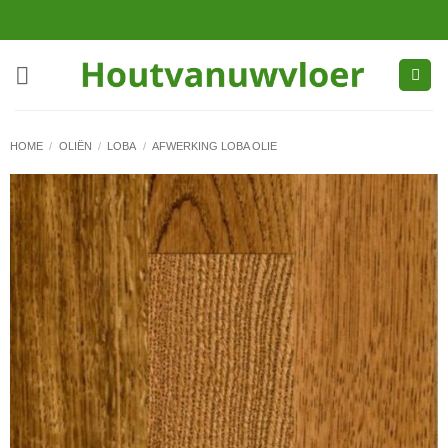
Ga
naar
inhoud
HOME
/
OLIËN
/
LOBA
/
AFWERKING LOBA OLIE