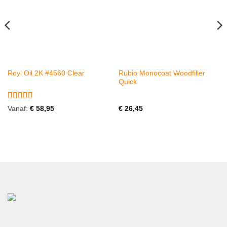
Rubio Monocoat Woodfiller
Royl Oil 2K #4560 Clear
Quick
Gewaardeerd
Vanaf:
€
58,95
€
26,45
5
uit 5