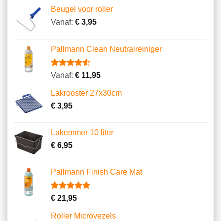
Beugel voor roller
Vanaf:
€
3,95
Pallmann Clean Neutralreiniger
Gewaardeerd
5
Vanaf:
€
11,95
4.60
op 5
gebaseerd
Lakrooster 27x30cm
op
klantbeoordelingen
€
3,95
Lakemmer 10 liter
€
6,95
Pallmann Finish Care Mat
Gewaardeerd
3
€
21,95
5.00
op 5
gebaseerd
Roller Microvezels
op