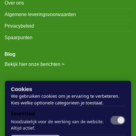
Over ons
Algemene leveringsvoorwaarden
Privacybeleid
Spaarpunten
Blog
Bekijk hier onze berichten >
RECENTE BERICHTEN
Cookies
We gebruiken cookies om je ervaring te verbeteren.
Kies welke optionele categorieen je toestaat.
Rigostep Skylt
Essentieel
Rubio Monocoat Oil Plus 2c
Noodzakelijk voor de werking van de website.
Houten vloer lak
Altijd actief.