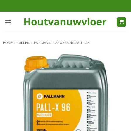
Ga
naar
inhoud
HOME
/
LAKKEN
/
PALLMANN
/
AFWERKING PALL LAK