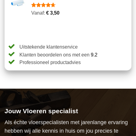
klantbeoordelingen
Gewaardeerd
14
Vanaf:
€
3,50
4.64
op 5
gebaseerd
op
klantbeoordelingen
Uitstekende klantenservice
Klanten beoordelen ons met een
9.2
Professioneel productadvies
Jouw Vloeren specialist
Als échte vloerspecialisten met jarenlange ervaring
hebben wij alle kennis in huis om jou precies te