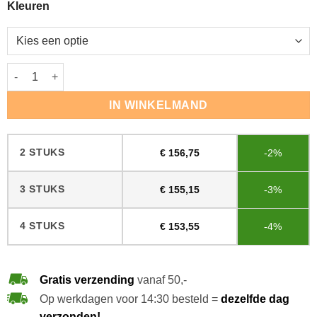
Kleuren
Pall-X 96 Parketlak aantal
IN WINKELMAND
2 STUKS
€
156,75
-2%
3 STUKS
€
155,15
-3%
4 STUKS
€
153,55
-4%
Gratis verzending
vanaf 50,-
Op werkdagen voor 14:30 besteld =
dezelfde dag
verzonden!