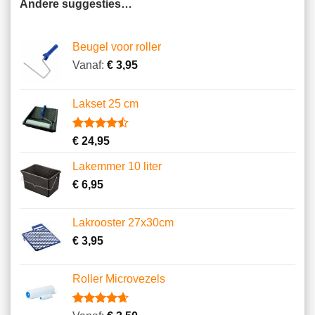
Andere suggesties…
Beugel voor roller
Vanaf:
€
3,95
Lakset 25 cm
Gewaardeerd
2
€
24,95
4.50
op 5
gebaseerd
Lakemmer 10 liter
op
klantbeoordelingen
€
6,95
Lakrooster 27x30cm
€
3,95
Roller Microvezels
Gewaardeerd
14