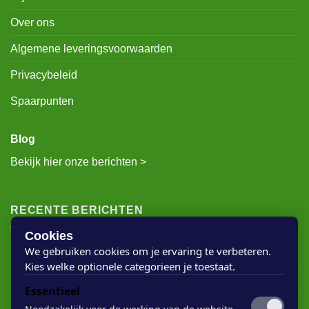
Mijn account
Over ons
Algemene leveringsvoorwaarden
Privacybeleid
Spaarpunten
Blog
Bekijk hier onze berichten >
RECENTE BERICHTEN
Cookies
We gebruiken cookies om je ervaring te verbeteren.
Kies welke optionele categorieen je toestaat.
Rigostep Skylt
Essentieel
Rubio Monocoat Oil Plus 2c