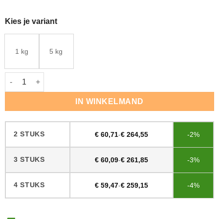
Kies je variant
1 kg
5 kg
Lobadur 2K Invisible Protect AT aantal
IN WINKELMAND
2 STUKS
€
60,71
-
€
264,55
-2%
3 STUKS
€
60,09
-
€
261,85
-3%
4 STUKS
€
59,47
-
€
259,15
-4%