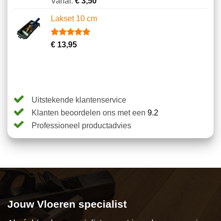
Vanaf:
€
3,50
4.64
op 5
gebaseerd
Lakset 10 cm
op
klantbeoordelingen
Gewaardeerd
5
€
13,95
5.00
op 5
gebaseerd
op
klantbeoordelingen
Uitstekende klantenservice
Klanten beoordelen ons met een
9.2
Professioneel productadvies
Jouw Vloeren specialist