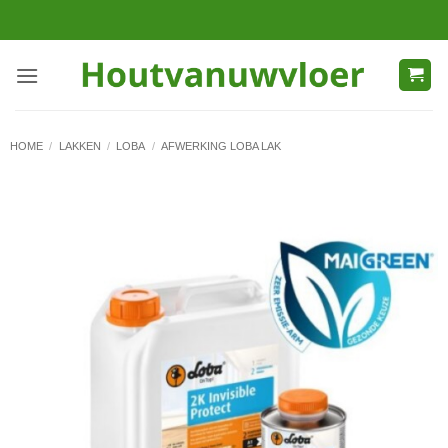
Ga
naar
inhoud
HOME
/
LAKKEN
/
LOBA
/
AFWERKING LOBA LAK