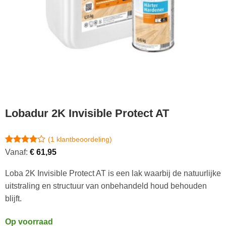
Lobadur 2K Invisible Protect AT
(
1
klantbeoordeling)
Gewaardeerd
1
Vanaf:
€
61,95
4
op 5
gebaseerd
Loba 2K Invisible Protect AT is een lak waarbij de natuurlijke
op
klantbeoordeling
uitstraling en structuur van onbehandeld houd behouden
blijft.
Op voorraad