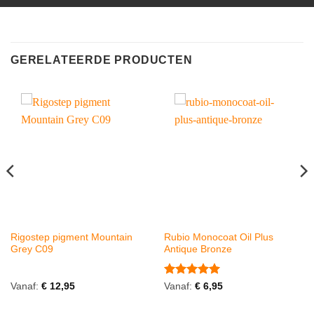
GERELATEERDE PRODUCTEN
Rigostep pigment Mountain
Rubio Monocoat Oil Plus
Grey C09
Antique Bronze
Gewaardeerd
Vanaf:
€
12,95
Vanaf:
€
6,95
5
uit 5