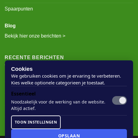
Privacybeleid
Spaarpunten
Blog
Bekijk hier onze berichten >
RECENTE BERICHTEN
Cookies
We gebruiken cookies om je ervaring te verbeteren.
Kies welke optionele categorieen je toestaat.
Rigostep Skylt
Essentieel
Rubio Monocoat Oil Plus 2c
Noodzakelijk voor de werking van de website.
Houten vloer lak
Altijd actief.
Floorservice Onderhoudsolie
TOON INSTELLINGEN
Rubio Monocoat Soap
OPSLAAN