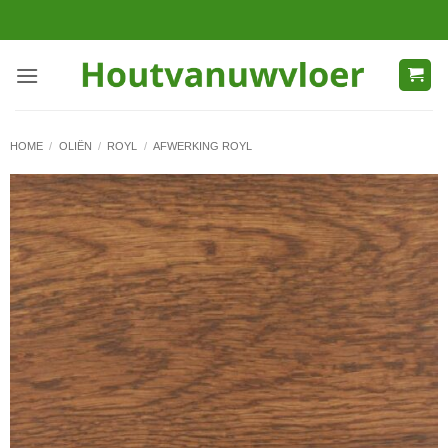
Ga
naar
inhoud
HOME
/
OLIËN
/
ROYL
/
AFWERKING ROYL