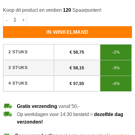
Koop dit product en verdien
120
Spaarpunten!
Ready Mixed Royl Oil 2K C13 Smoked Oak #4117 aantal
IN WINKELMAND
2 STUKS
€
58,75
-2%
3 STUKS
€
58,15
-3%
4 STUKS
€
57,55
-4%
Gratis verzending
vanaf 50,-
Op werkdagen voor 14:30 besteld =
dezelfde dag
verzonden!