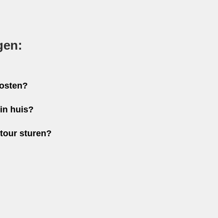
gen:
kosten?
in huis?
etour sturen?