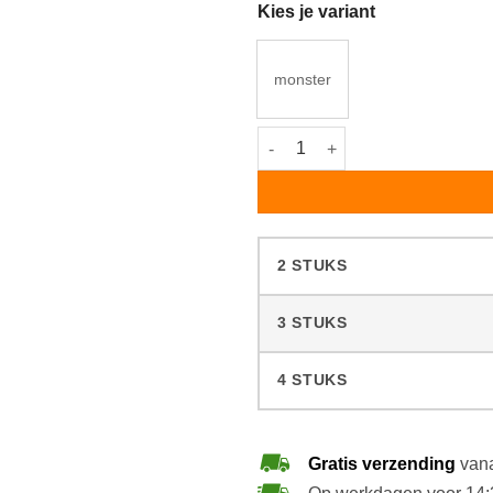
Kies je variant
monster
Rigostep monster Taupe W26 a
2 STUKS
3 STUKS
4 STUKS
Gratis verzending
vana