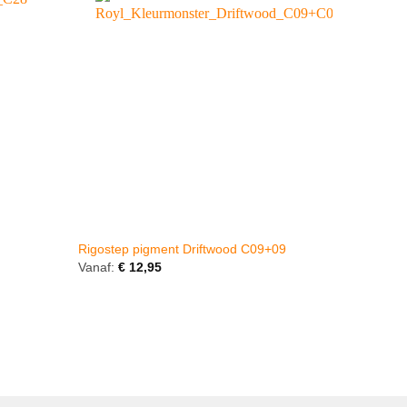
Rigostep pigment Driftwood C09+09
Rigostep
Vanaf:
€
12,95
Vanaf:
€
1