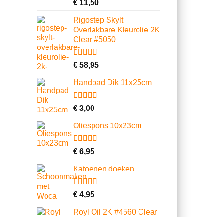
Gewaardeerd
6
€
11,50
4.67
op 5
gebaseerd
Rigostep Skylt
op
Overlakbare Kleurolie 2K
klantbeoordelingen
Clear #5050
Gewaardeerd
1
€
58,95
5.00
op 5
gebaseerd
Handpad Dik 11x25cm
op
klantbeoordeling
Gewaardeerd
10
€
3,00
4.70
op 5
gebaseerd
Oliespons 10x23cm
op
klantbeoordelingen
Gewaardeerd
9
€
6,95
4.22
op 5
gebaseerd
Katoenen doeken
op
klantbeoordelingen
Gewaardeerd
13
€
4,95
4.62
op 5
gebaseerd
Royl Oil 2K #4560 Clear
op