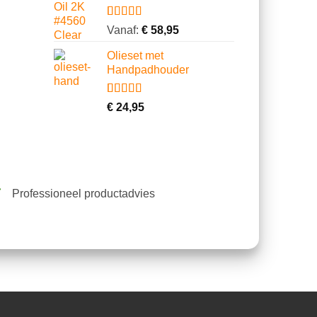
klantbeoordelingen
Gewaardeerd
4
Vanaf:
€
58,95
5.00
op 5
gebaseerd
Olieset met
op
Handpadhouder
klantbeoordelingen
Gewaardeerd
11
€
24,95
4.64
op 5
gebaseerd
op
klantbeoordelingen
Professioneel productadvies