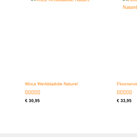
Woca Werkbladolie Naturel
Floorservi
Gewaardeerd
Gewaarde
€
30,95
€
33,95
5
uit 5
5
uit 5