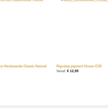
ce Hardwasolie Classic Naturel
Rigostep pigment Ocean C28
Vanaf:
€
12,95
erd