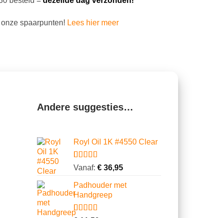
30 besteld =
dezelfde dag verzonden!
 onze spaarpunten!
Lees hier meer
Andere suggesties…
Royl Oil 1K #4550 Clear
Gewaardeerd
2
Vanaf:
€
36,95
5.00
op 5
gebaseerd
Padhouder met
op
Handgreep
klantbeoordelingen