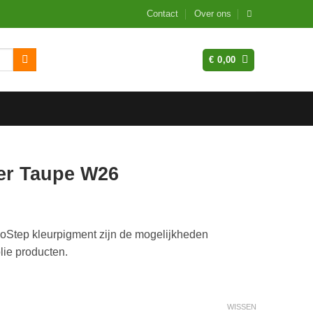
Contact
Over ons
€
0,00
er Taupe W26
goStep kleurpigment zijn de mogelijkheden
lie producten.
WISSEN