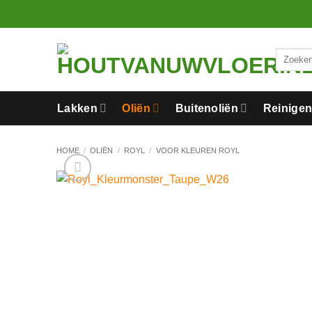
Ga
naar
inhoud
Zoeken
naar:
Lakken
Oliën
Buitenoliën
Reinige
HOME
/
OLIËN
/
ROYL
/
VOOR KLEUREN ROYL