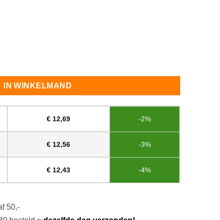
antal
IN WINKELMAND
€
12,69
-2%
€
12,56
-3%
€
12,43
-4%
f 50,-