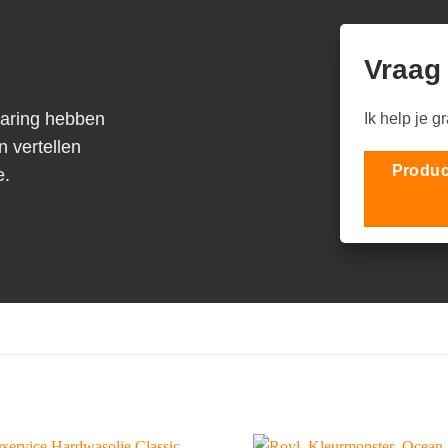
Vraag
varing hebben
Ik help je g
n vertellen
Produc
e.