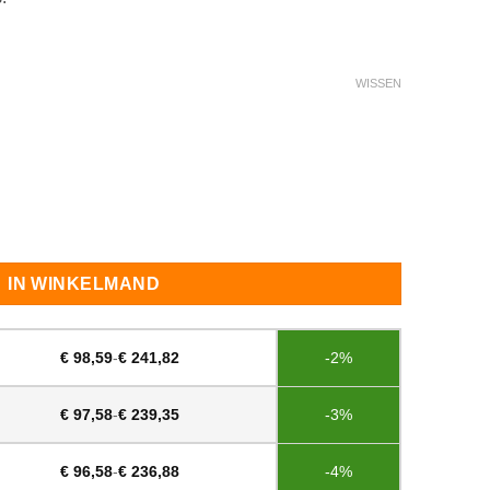
WISSEN
otector Light Grey aantal
IN WINKELMAND
€
98,59
-
€
241,82
-2%
€
97,58
-
€
239,35
-3%
€
96,58
-
€
236,88
-4%