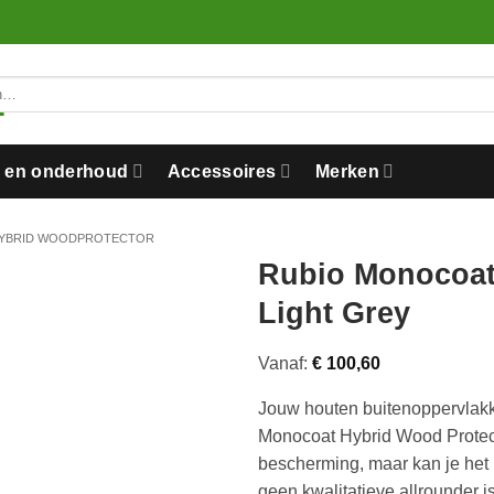
n en onderhoud
Accessoires
Merken
YBRID WOODPROTECTOR
Rubio Monocoat
Light Grey
Vanaf:
€
100,60
Jouw houten buitenoppervlak
Monocoat Hybrid Wood Protector
bescherming, maar kan je het 
geen kwalitatieve allrounder is