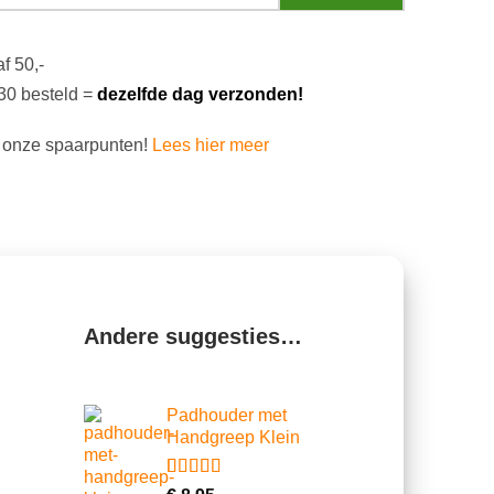
f 50,-
30 besteld =
dezelfde dag verzonden!
 onze spaarpunten!
Lees hier meer
Andere suggesties…
Padhouder met
Handgreep Klein
Gewaardeerd
1