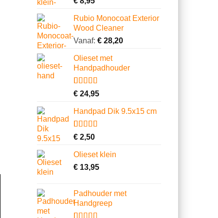
€
8,95
4.00
op 5
gebaseerd
Rubio Monocoat Exterior
op
Wood Cleaner
klantbeoordeling
Vanaf:
€
28,20
Olieset met
Handpadhouder
Gewaardeerd
11
€
24,95
4.64
op 5
gebaseerd
Handpad Dik 9.5x15 cm
op
klantbeoordelingen
Gewaardeerd
3
€
2,50
4.00
op 5
gebaseerd
Olieset klein
op
klantbeoordelingen
€
13,95
Padhouder met
Handgreep