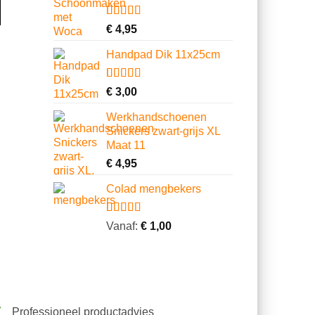
klantbeoordelingen
Gewaardeerd
13
€
4,95
4.62
op 5
gebaseerd
Handpad Dik 11x25cm
op
klantbeoordelingen
Gewaardeerd
10
€
3,00
4.70
op 5
gebaseerd
Werkhandschoenen
op
Snickers zwart-grijs XL
klantbeoordelingen
Maat 11
€
4,95
Colad mengbekers
Gewaardeerd
8
Vanaf:
€
1,00
4.75
op 5
gebaseerd
op
klantbeoordelingen
Professioneel productadvies