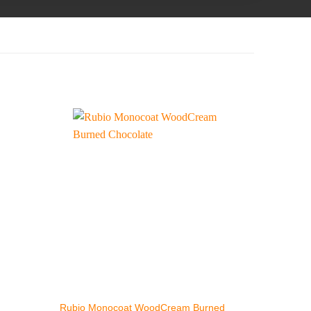
Rubio Monocoat WoodCream Burned
Rubio Mo