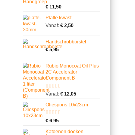
Gewaardeerd
6
€
11,50
4.67
op 5
gebaseerd
Platte kwast
op
klantbeoordelingen
Vanaf:
€
2,50
Handschrobborstel
€
5,95
Rubio Monocoat Oil Plus
2C Accelerator
Component B
Gewaardeerd
2
Vanaf:
€
12,05
5.00
op 5
gebaseerd
Oliespons 10x23cm
op
klantbeoordelingen
Gewaardeerd
9
€
6,95
4.22
op 5
gebaseerd
Katoenen doeken
op