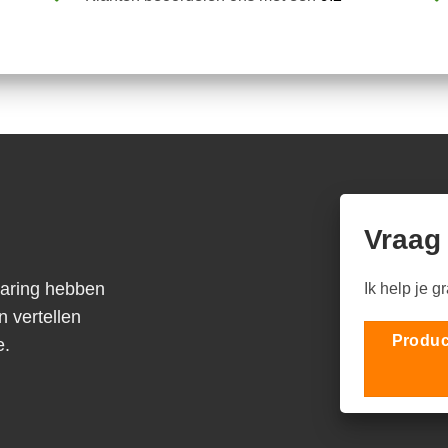
Vraag
varing hebben
Ik help je g
n vertellen
Produc
e.