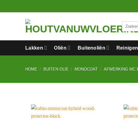
Ga
naar
inhoud
Zoeken
naar:
Lakken
Oliën
Buitenoliën
Reinige
HOME
/
BUITEN OLIE
/
MONOCOAT
/
AFWERKING MC 