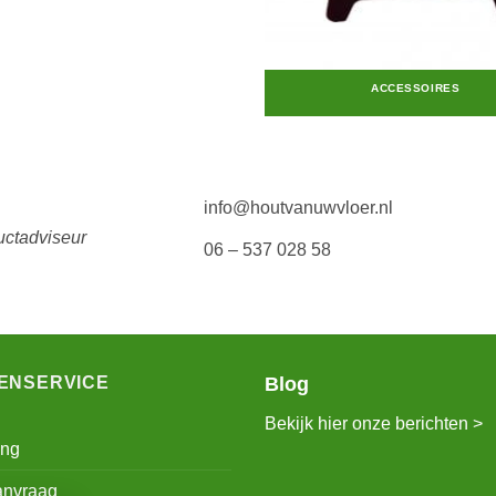
ACCESSOIRES
info@houtvanuwvloer.nl
uctadviseur
06 – 537 028 58
ENSERVICE
Blog
Bekijk hier onze berichten >
ing
anvraag