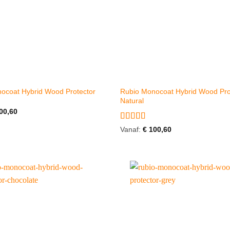
ocoat Hybrid Wood Protector
Rubio Monocoat Hybrid Wood Pro
Natural
00,60
Gewaardeerd
Vanaf:
€
100,60
5
uit 5